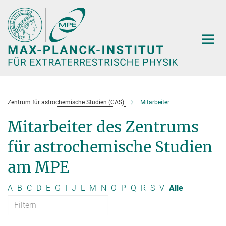
Hauptinhalt
Zentrum für astrochemische Studien (CAS)
Mitarbeiter
Mitarbeiter des Zentrums
für astrochemische Studien
am MPE
A
B
C
D
E
G
I
J
L
M
N
O
P
Q
R
S
V
Alle