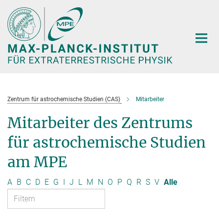
Hauptinhalt
Zentrum für astrochemische Studien (CAS)
Mitarbeiter
Mitarbeiter des Zentrums
für astrochemische Studien
am MPE
A
B
C
D
E
G
I
J
L
M
N
O
P
Q
R
S
V
Alle