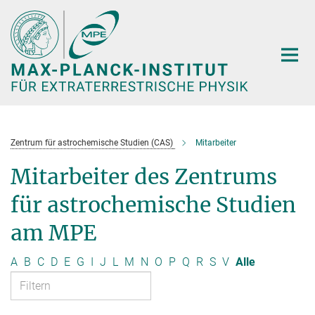
Hauptinhalt
Zentrum für astrochemische Studien (CAS)
Mitarbeiter
Mitarbeiter des Zentrums
für astrochemische Studien
am MPE
A
B
C
D
E
G
I
J
L
M
N
O
P
Q
R
S
V
Alle