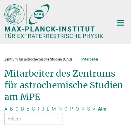
Hauptinhalt
Zentrum für astrochemische Studien (CAS)
Mitarbeiter
Mitarbeiter des Zentrums
für astrochemische Studien
am MPE
A
B
C
D
E
G
I
J
L
M
N
O
P
Q
R
S
V
Alle