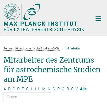
Hauptinhalt
Zentrum für astrochemische Studien (CAS)
Mitarbeiter
Mitarbeiter des Zentrums
für astrochemische Studien
am MPE
A
B
C
D
E
G
I
J
L
M
N
O
P
Q
R
S
V
Alle