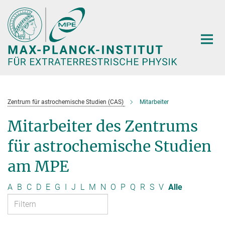
Hauptinhalt
Zentrum für astrochemische Studien (CAS)
Mitarbeiter
Mitarbeiter des Zentrums
für astrochemische Studien
am MPE
A
B
C
D
E
G
I
J
L
M
N
O
P
Q
R
S
V
Alle