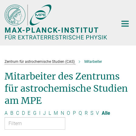
Hauptinhalt
Zentrum für astrochemische Studien (CAS)
Mitarbeiter
Mitarbeiter des Zentrums
für astrochemische Studien
am MPE
A
B
C
D
E
G
I
J
L
M
N
O
P
Q
R
S
V
Alle