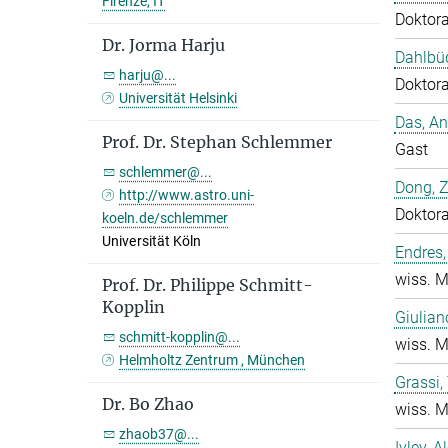
Firenze, IT
Doktor
Dr. Jorma Harju
Dahlbüd
harju@...
Doktor
Universität Helsinki
Das, A
Prof. Dr. Stephan Schlemmer
Gast
schlemmer@...
Dong, 
http://www.astro.uni-
Doktor
koeln.de/schlemmer
Universität Köln
Endres,
wiss. M
Prof. Dr. Philippe Schmitt-
Kopplin
Giulian
schmitt-kopplin@...
wiss. M
Helmholtz Zentrum , München
Grassi
Dr. Bo Zhao
wiss. M
zhaob37@...
Ivlev, A