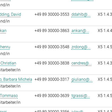
and/in
ding, David
+49 89 30000-3553
ddahlb@...
X5 1.4.
and/in
nkan
+49 89 30000-3863
ankan@...
X5 1.4.
Zhenru
+49 89 30000-3548
zrdong@...
X5 1.4.
and/in
 Christian
+49 89 30000-3838
cendres@...
X5 1.4.
itarbeiter/in
o, Barbara Michela
+49 89 30000-3317
giuliano@...
X5 1.4.
itarbeiter/in
, Tommaso
+49 89 30000-3639
tgrassi@...
X5 1.4.
itarbeiter/in
lexei
+49 89 30000-3356
ivlev@...
X5 1.4.