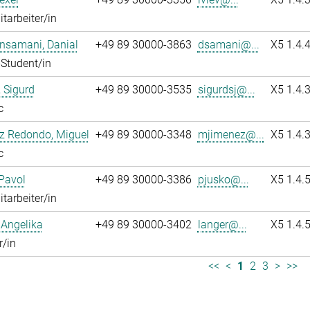
itarbeiter/in
nsamani, Danial
+49 89 30000-3863
dsamani@...
X5 1.4.
Student/in
 Sigurd
+49 89 30000-3535
sigurdsj@...
X5 1.4.
c
z Redondo, Miguel
+49 89 30000-3348
mjimenez@...
X5 1.4.
c
Pavol
+49 89 30000-3386
pjusko@...
X5 1.4.
itarbeiter/in
 Angelika
+49 89 30000-3402
langer@...
X5 1.4.
r/in
<<
<
1
2
3
>
>>