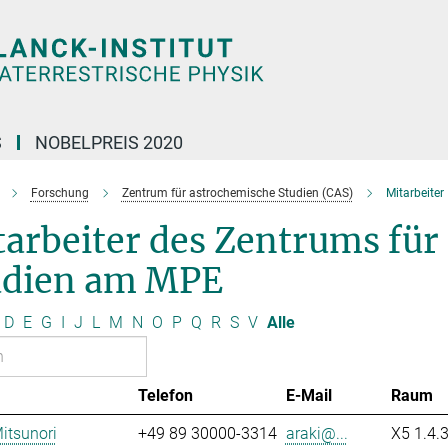
S
NOBELPREIS 2020
Forschung
Zentrum für astrochemische Studien (CAS)
Mitarbeiter
arbeiter des Zentrums für
udien am MPE
D
E
G
I
J
L
M
N
O
P
Q
R
S
V
Alle
Telefon
E-Mail
Raum
Mitsunori
+49 89 30000-3314
araki@...
X5 1.4.