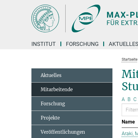
Hauptinhalt
INSTITUT
FORSCHUNG
AKTUELLE
Startseite
Mit
Aktuelles
St
Mitarbeitende
A
B
C
Forschung
Projekte
Name
Veröffentlichungen
Araki, 