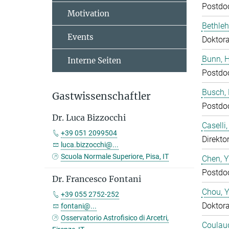
Postdo
Motivation
Bethleh
Events
Doktor
Bunn, 
Interne Seiten
Postdo
Busch,
Gastwissenschaftler
Postdo
Dr. Luca Bizzocchi
Caselli
+39 051 2099504
Direktor
luca.bizzocchi@...
Scuola Normale Superiore, Pisa, IT
Chen, 
Postdo
Dr. Francesco Fontani
Chou, 
+39 055 2752-252
Doktor
fontani@...
Osservatorio Astrofisico di Arcetri,
Coulaud