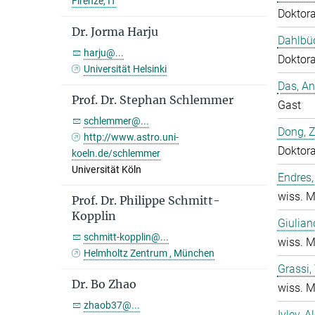
Firenze, IT
Doktor
Dr. Jorma Harju
Dahlbüd
harju@...
Doktor
Universität Helsinki
Das, A
Prof. Dr. Stephan Schlemmer
Gast
schlemmer@...
Dong, 
http://www.astro.uni-
Doktor
koeln.de/schlemmer
Universität Köln
Endres,
wiss. M
Prof. Dr. Philippe Schmitt-
Kopplin
Giulian
schmitt-kopplin@...
wiss. M
Helmholtz Zentrum , München
Grassi
Dr. Bo Zhao
wiss. M
zhaob37@...
Ivlev, A