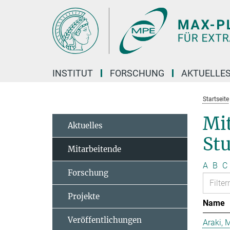
Hauptinhalt
INSTITUT
FORSCHUNG
AKTUELLE
Startseite
Mit
Aktuelles
St
Mitarbeitende
A
B
C
Forschung
Projekte
Name
Veröffentlichungen
Araki, 