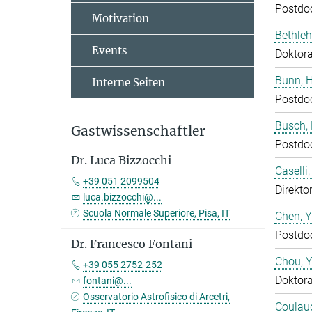
Postdo
Motivation
Bethleh
Events
Doktor
Bunn, 
Interne Seiten
Postdo
Busch,
Gastwissenschaftler
Postdo
Dr. Luca Bizzocchi
Caselli
+39 051 2099504
Direktor
luca.bizzocchi@...
Scuola Normale Superiore, Pisa, IT
Chen, 
Postdo
Dr. Francesco Fontani
Chou, 
+39 055 2752-252
Doktor
fontani@...
Osservatorio Astrofisico di Arcetri,
Coulaud