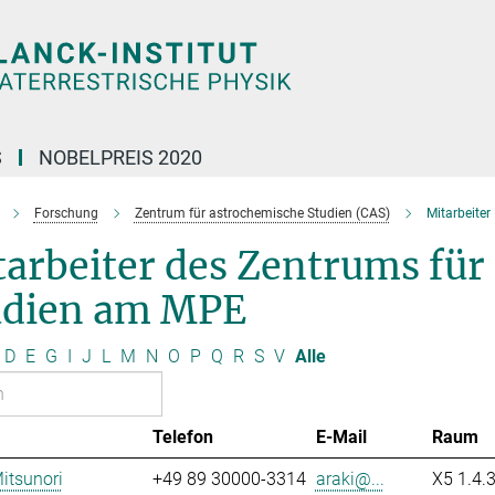
S
NOBELPREIS 2020
Forschung
Zentrum für astrochemische Studien (CAS)
Mitarbeiter
arbeiter des Zentrums für
udien am MPE
D
E
G
I
J
L
M
N
O
P
Q
R
S
V
Alle
Telefon
E-Mail
Raum
Mitsunori
+49 89 30000-3314
araki@...
X5 1.4.