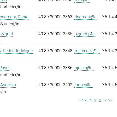
itarbeiter/in
nsamani, Danial
+49 89 30000-3863
dsamani@...
X5 1.4.
Student/in
 Sigurd
+49 89 30000-3535
sigurdsj@...
X5 1.4.
c
z Redondo, Miguel
+49 89 30000-3348
mjimenez@...
X5 1.4.
c
Pavol
+49 89 30000-3386
pjusko@...
X5 1.4.
itarbeiter/in
 Angelika
+49 89 30000-3402
langer@...
X5 1.4.
r/in
<<
<
1
2
3
>
>>