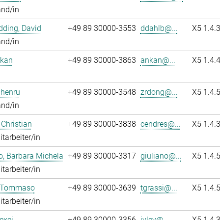
and/in
ding, David
+49 89 30000-3553
ddahlb@...
X5 1.4.
and/in
nkan
+49 89 30000-3863
ankan@...
X5 1.4.
Zhenru
+49 89 30000-3548
zrdong@...
X5 1.4.
and/in
 Christian
+49 89 30000-3838
cendres@...
X5 1.4.
itarbeiter/in
o, Barbara Michela
+49 89 30000-3317
giuliano@...
X5 1.4.
itarbeiter/in
, Tommaso
+49 89 30000-3639
tgrassi@...
X5 1.4.
itarbeiter/in
lexei
+49 89 30000-3356
ivlev@...
X5 1.4.