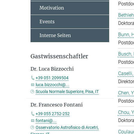
Postdo
Motivation
Bethleh
Events
Doktor
Bunn, 
Interne Seiten
Postdo
Busch,
Gastwissenschaftler
Postdo
Dr. Luca Bizzocchi
Caselli
+39 051 2099504
Direktor
luca.bizzocchi@...
Scuola Normale Superiore, Pisa, IT
Chen, 
Postdo
Dr. Francesco Fontani
Chou, 
+39 055 2752-252
Doktor
fontani@...
Osservatorio Astrofisico di Arcetri,
Coulaud