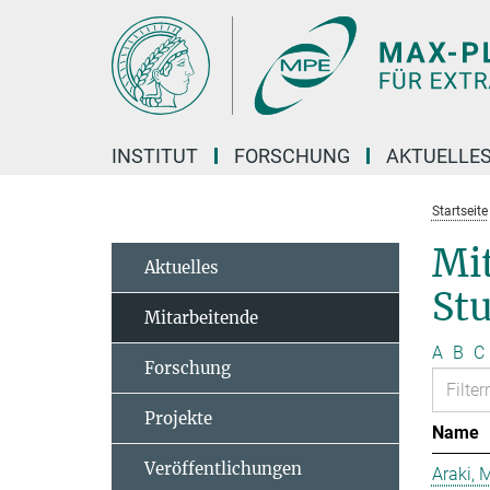
Hauptinhalt
INSTITUT
FORSCHUNG
AKTUELLE
Startseite
Mit
Aktuelles
St
Mitarbeitende
A
B
C
Forschung
Projekte
Name
Veröffentlichungen
Araki, 