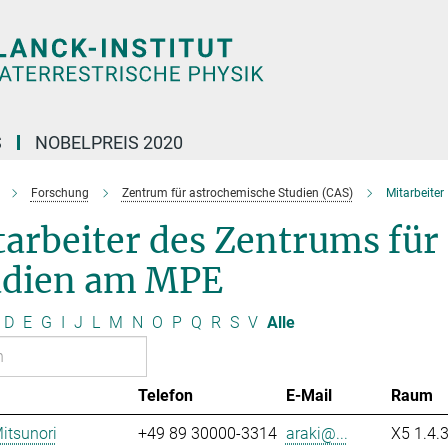
S
NOBELPREIS 2020
Forschung
Zentrum für astrochemische Studien (CAS)
Mitarbeiter
arbeiter des Zentrums für
udien am MPE
D
E
G
I
J
L
M
N
O
P
Q
R
S
V
Alle
Telefon
E-Mail
Raum
Mitsunori
+49 89 30000-3314
araki@...
X5 1.4.