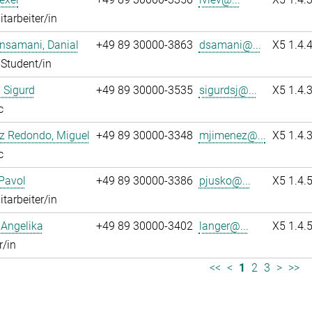
itarbeiter/in
nsamani, Danial
+49 89 30000-3863
dsamani@...
X5 1.4.
Student/in
 Sigurd
+49 89 30000-3535
sigurdsj@...
X5 1.4.
c
z Redondo, Miguel
+49 89 30000-3348
mjimenez@...
X5 1.4.
c
Pavol
+49 89 30000-3386
pjusko@...
X5 1.4.
itarbeiter/in
 Angelika
+49 89 30000-3402
langer@...
X5 1.4.
r/in
<<
<
1
2
3
>
>>