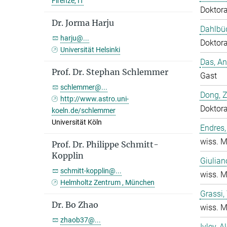
Firenze, IT
Doktor
Dr. Jorma Harju
Dahlbüd
harju@...
Doktor
Universität Helsinki
Das, A
Prof. Dr. Stephan Schlemmer
Gast
schlemmer@...
Dong, 
http://www.astro.uni-
Doktor
koeln.de/schlemmer
Universität Köln
Endres,
wiss. M
Prof. Dr. Philippe Schmitt-
Kopplin
Giulian
schmitt-kopplin@...
wiss. M
Helmholtz Zentrum , München
Grassi
Dr. Bo Zhao
wiss. M
zhaob37@...
Ivlev, A