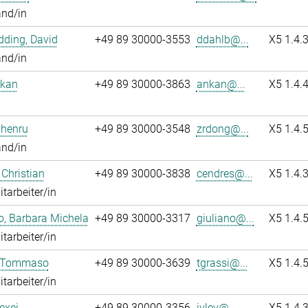
and/in
ding, David
+49 89 30000-3553
ddahlb@...
X5 1.4.
and/in
nkan
+49 89 30000-3863
ankan@...
X5 1.4.
Zhenru
+49 89 30000-3548
zrdong@...
X5 1.4.
and/in
 Christian
+49 89 30000-3838
cendres@...
X5 1.4.
itarbeiter/in
o, Barbara Michela
+49 89 30000-3317
giuliano@...
X5 1.4.
itarbeiter/in
, Tommaso
+49 89 30000-3639
tgrassi@...
X5 1.4.
itarbeiter/in
lexei
+49 89 30000-3356
ivlev@...
X5 1.4.