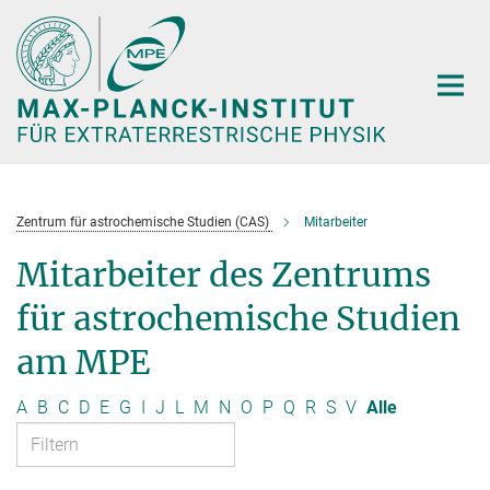
Hauptinhalt
Zentrum für astrochemische Studien (CAS)
Mitarbeiter
Mitarbeiter des Zentrums
für astrochemische Studien
am MPE
A
B
C
D
E
G
I
J
L
M
N
O
P
Q
R
S
V
Alle