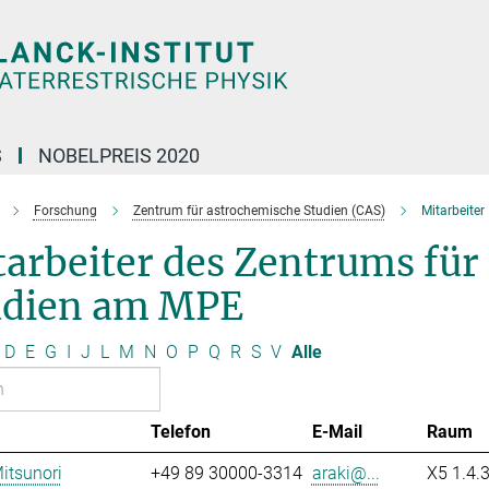
S
NOBELPREIS 2020
Forschung
Zentrum für astrochemische Studien (CAS)
Mitarbeiter
arbeiter des Zentrums für
udien am MPE
D
E
G
I
J
L
M
N
O
P
Q
R
S
V
Alle
Telefon
E-Mail
Raum
Mitsunori
+49 89 30000-3314
araki@...
X5 1.4.