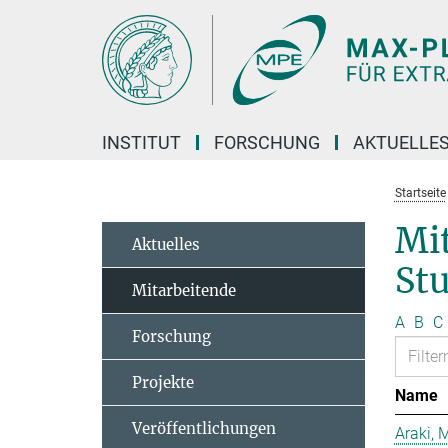
Hauptinhalt
INSTITUT
FORSCHUNG
AKTUELLE
Startseite
Mit
Aktuelles
St
Mitarbeitende
A
B
C
Forschung
Projekte
Name
Veröffentlichungen
Araki, 