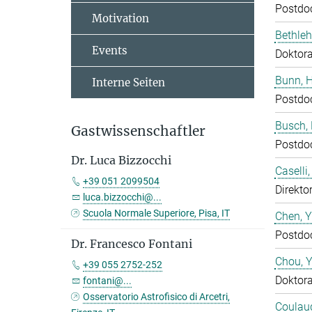
Postdo
Motivation
Bethleh
Events
Doktor
Bunn, 
Interne Seiten
Postdo
Busch,
Gastwissenschaftler
Postdo
Dr. Luca Bizzocchi
Caselli
+39 051 2099504
Direktor
luca.bizzocchi@...
Scuola Normale Superiore, Pisa, IT
Chen, 
Postdo
Dr. Francesco Fontani
Chou, 
+39 055 2752-252
Doktor
fontani@...
Osservatorio Astrofisico di Arcetri,
Coulaud