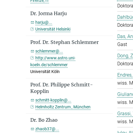
Firenze, IT
Doktor
Dr. Jorma Harju
Dahlbüd
harju@...
Doktor
Universität Helsinki
Das, A
Prof. Dr. Stephan Schlemmer
Gast
schlemmer@...
Dong, 
http://www.astro.uni-
Doktor
koeln.de/schlemmer
Universität Köln
Endres,
wiss. M
Prof. Dr. Philippe Schmitt-
Kopplin
Giulian
schmitt-kopplin@...
wiss. M
Helmholtz Zentrum , München
Grassi
Dr. Bo Zhao
wiss. M
zhaob37@...
Ivlev, A