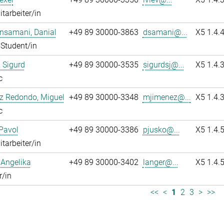
itarbeiter/in
nsamani, Danial
+49 89 30000-3863
dsamani@...
X5 1.4.
Student/in
 Sigurd
+49 89 30000-3535
sigurdsj@...
X5 1.4.
c
z Redondo, Miguel
+49 89 30000-3348
mjimenez@...
X5 1.4.
c
Pavol
+49 89 30000-3386
pjusko@...
X5 1.4.
itarbeiter/in
 Angelika
+49 89 30000-3402
langer@...
X5 1.4.
r/in
<<
<
1
2
3
>
>>