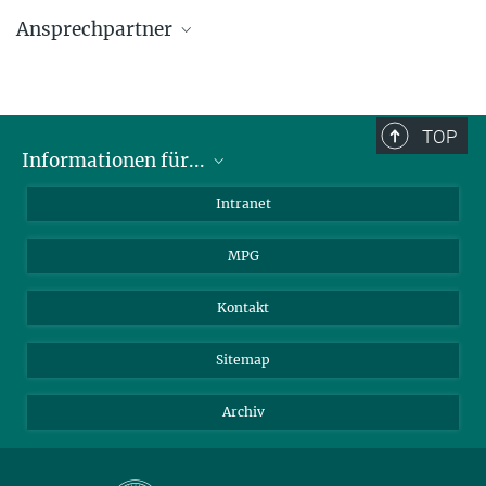
Ansprechpartner
Kurt Dittrich
Testlabor, Integrationshalle, Reinräume
+49 89 30000-3542
TOP
+49 89 30000-3569
Informationen für...
dittrich@...
Wissenschaftler
Intranet
Studenten
MPG
Journalisten
Besucher
Kontakt
Sitemap
Archiv