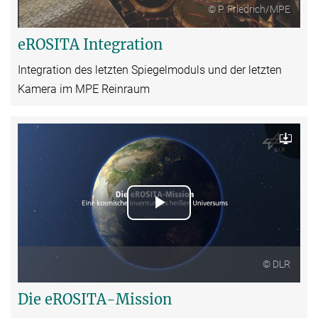
© P. Friedrich/MPE
eROSITA Integration
Integration des letzten Spiegelmoduls und der letzten
Kamera im MPE Reinraum
Download
Play
Video
© DLR
Die eROSITA-Mission