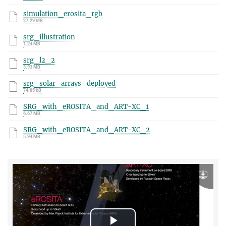
simulation_erosita_rgb
27.29 MB
srg_illustration
1.24 MB
srg_l2_2
3.93 MB
srg_solar_arrays_deployed
74.85 kB
SRG_with_eROSITA_and_ART-XC_1
6.67 MB
SRG_with_eROSITA_and_ART-XC_2
5.94 MB
Download