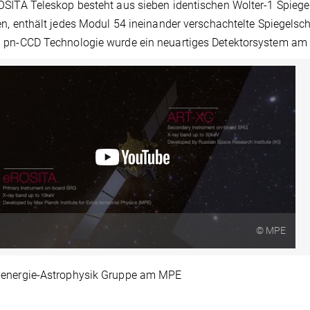
SITA Teleskop besteht aus sieben identischen Wolter-1 Spiegel
en, enthält jedes Modul 54 ineinander verschachtelte Spiegelsc
 pn-CCD Technologie wurde ein neuartiges Detektorsystem am 
© MPE
energie-Astrophysik Gruppe am MPE