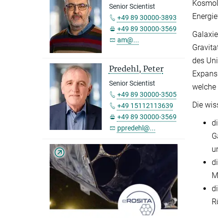
Kosmolo
Senior Scientist
Energie
+49 89 30000-3893
+49 89 30000-3569
Galaxie
am@...
Gravita
des Uni
Predehl, Peter
Expansi
Senior Scientist
welche 
+49 89 30000-3505
Die wis
+49 15112113639
+49 89 30000-3569
d
ppredehl@...
G
u
d
M
d
R