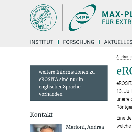
Hauptinhalt
INSTITUT
FORSCHUNG
AKTUELLE
Startseite
eR
weitere Informationen zu
eROSITA sind nur in
eROSITA
englischer Sprache
13. Jul
vorhanden
unerrei
Röntgen
Kontakt
Eine de
welche 
Merloni, Andrea