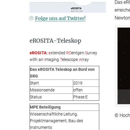
Das eRO
erreich
Newton
Folge uns auf Twitter!
eROSITA-Teleskop
eROSITA
:
e
xtended
RO
entgen
S
urvey
with an
I
maging
T
elescope
A
rray
Das eROSITA Teleskop an Bord von
SRG
Start
2019
Missionsende
offen
Status
Phase E
MPE Beteiligung
Wissenschaftliche Leitung,
© Hoch
Projektmanagement, Bau des
Instruments