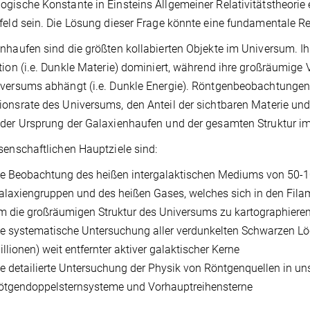
gische Konstante in Einsteins Allgemeiner Relativitätstheorie e
feld sein. Die Lösung dieser Frage könnte eine fundamentale Re
nhaufen sind die größten kollabierten Objekte im Universum. Ih
tion (i.e. Dunkle Materie) dominiert, während ihre großräumige
versums abhängt (i.e. Dunkle Energie). Röntgenbeobachtungen 
onsrate des Universums, den Anteil der sichtbaren Materie und
der Ursprung der Galaxienhaufen und der gesamten Struktur i
senschaftlichen Hauptziele sind:
ie Beobachtung des heißen intergalaktischen Mediums von 50-
alaxiengruppen und des heißen Gases, welches sich in den Fila
m die großräumigen Struktur des Universums zu kartographieren
ie systematische Untersuchung aller verdunkelten Schwarzen Löch
illionen) weit entfernter aktiver galaktischer Kerne
ie detailierte Untersuchung der Physik von Röntgenquellen in uns
ötgendoppelsternsysteme und Vorhauptreihensterne