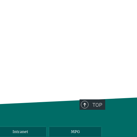
TOP
Intranet
MPG