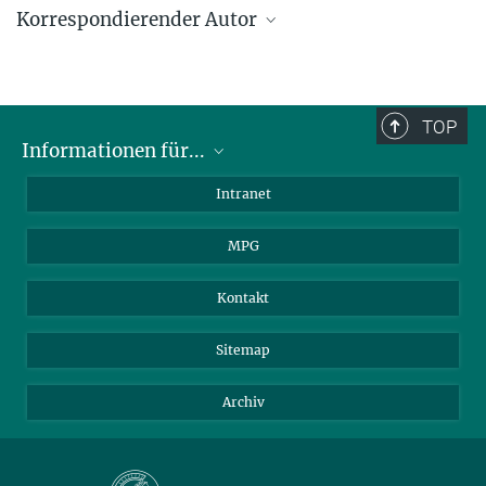
Korrespondierender Autor
Jens Thomas
Max-Planck-Institut für extraterrestrische Physik, Garching
jthomas@mpe.mpg.de
TOP
Informationen für...
Wissenschaftler
Intranet
Studenten
MPG
Journalisten
Besucher
Kontakt
Sitemap
Archiv