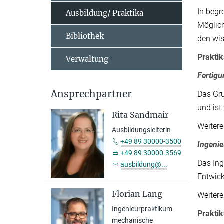
In begr
Ausbildung/ Praktika
Möglich
Bibliothek
den wis
Prakti
Verwaltung
Fertig
Ansprechpartner
Das Gru
und ist
Rita Sandmair
Weiter
Ausbildungsleiterin
+49 89 30000-3500
Ingeni
+49 89 30000-3569
Das Ing
ausbildung@...
Entwick
Florian Lang
Weiter
Ingenieurpraktikum
Prakti
mechanische