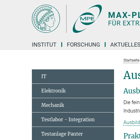
Hauptinhalt
INSTITUT
FORSCHUNG
AKTUELLE
Startseite
Au
IT
Ausb
Elektronik
Die fei
Mechanik
Industr
Testlabor - Integration
Ausbil
Testanlage Panter
Prak