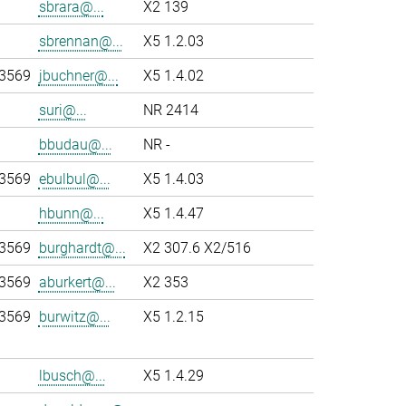
sbrara@...
X2 139
sbrennan@...
X5 1.2.03
-3569
jbuchner@...
X5 1.4.02
suri@...
NR 2414
bbudau@...
NR -
-3569
ebulbul@...
X5 1.4.03
hbunn@...
X5 1.4.47
-3569
burghardt@...
X2 307.6 X2/516
-3569
aburkert@...
X2 353
-3569
burwitz@...
X5 1.2.15
lbusch@...
X5 1.4.29