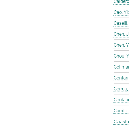
Calderó
Cao, Yi
Caselli
Chen, 
Chen, 
Chou, 
Collmar
Contarin
Correa,
Coulaud
Currito
Cziasto,