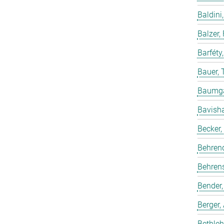
Baldini,
Balzer,
Barféty
Bauer, 
Baumgar
Bavish
Becker,
Behren
Behrens
Bender,
Berger,
Bethleh