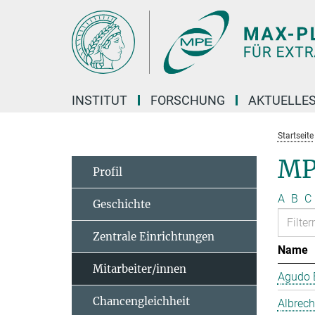
Hauptinhalt
INSTITUT
FORSCHUNG
AKTUELLE
Startseite
MP
Profil
A
B
C
Geschichte
Zentrale Einrichtungen
Name
Mitarbeiter/innen
Agudo B
Chancengleichheit
Albrech