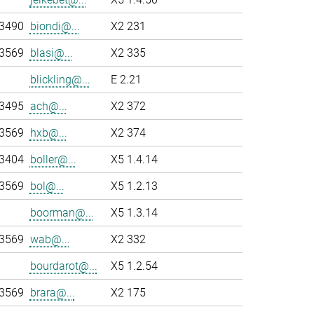
-3490
biondi@...
X2 231
-3569
blasi@...
X2 335
blickling@...
E 2.21
-3495
ach@...
X2 372
-3569
hxb@...
X2 374
-3404
boller@...
X5 1.4.14
-3569
bol@...
X5 1.2.13
boorman@...
X5 1.3.14
-3569
wab@...
X2 332
bourdarot@...
X5 1.2.54
-3569
brara@...
X2 175