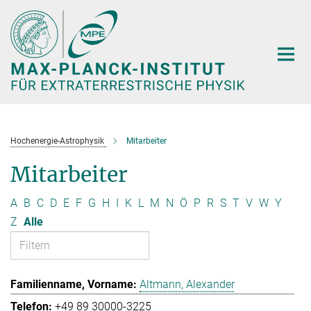
Hauptinhalt
Hochenergie-Astrophysik
Mitarbeiter
Mitarbeiter
A
B
C
D
E
F
G
H
I
K
L
M
N
Ö
P
R
S
T
V
W
Y
Z
Alle
Altmann, Alexander
+49 89 30000-3225