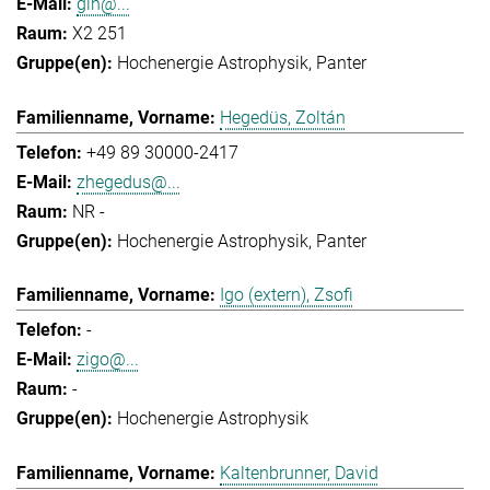
gih@...
X2 251
Hochenergie Astrophysik
Panter
Hegedüs, Zoltán
+49 89 30000-2417
zhegedus@...
NR -
Hochenergie Astrophysik
Panter
Igo (extern), Zsofi
-
zigo@...
-
Hochenergie Astrophysik
Kaltenbrunner, David