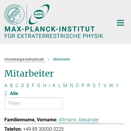
Hauptinhalt
Hochenergie-Astrophysik
Mitarbeiter
Mitarbeiter
A
B
C
D
E
F
G
H
I
K
L
M
N
Ö
P
R
S
T
V
W
Y
Z
Alle
Altmann, Alexander
+49 89 30000-3225