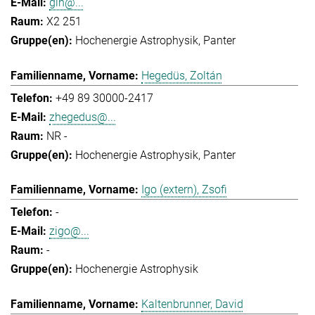
gih@...
X2 251
Hochenergie Astrophysik
Panter
Hegedüs, Zoltán
+49 89 30000-2417
zhegedus@...
NR -
Hochenergie Astrophysik
Panter
Igo (extern), Zsofi
-
zigo@...
-
Hochenergie Astrophysik
Kaltenbrunner, David