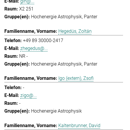
gih@...
X2 251
Hochenergie Astrophysik
Panter
Hegedüs, Zoltán
+49 89 30000-2417
zhegedus@...
NR -
Hochenergie Astrophysik
Panter
Igo (extern), Zsofi
-
zigo@...
-
Hochenergie Astrophysik
Kaltenbrunner, David