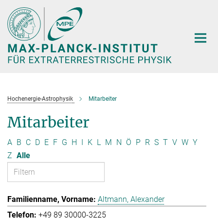
Hauptinhalt
Hochenergie-Astrophysik
Mitarbeiter
Mitarbeiter
A
B
C
D
E
F
G
H
I
K
L
M
N
Ö
P
R
S
T
V
W
Y
Z
Alle
Altmann, Alexander
+49 89 30000-3225