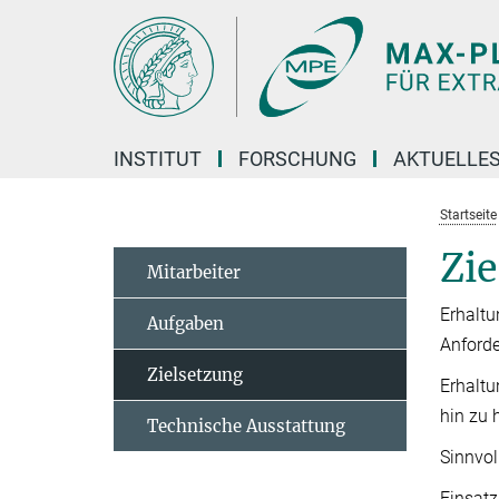
Hauptinhalt
INSTITUT
FORSCHUNG
AKTUELLE
Startseite
Zi
Mitarbeiter
Erhaltu
Aufgaben
Anford
Zielsetzung
Erhaltu
hin zu 
Technische Ausstattung
Sinnvol
Einsatz