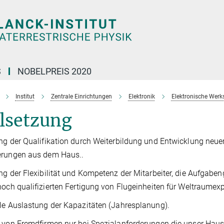
S
NOBELPREIS 2020
Institut
Zentrale Einrichtungen
Elektronik
Elektronische Werks
elsetzung
ng der Qualifikation durch Weiterbildung und Entwicklung neue
erungen aus dem Haus..
ng der Flexibilität und Kompetenz der Mitarbeiter, die Aufgaben
hoch qualifizierten Fertigung von Flugeinheiten für Weltraum
le Auslastung der Kapazitäten (Jahresplanung).
 von Fremdfirmen nur bei Spezialanforderungen die unser Haus 