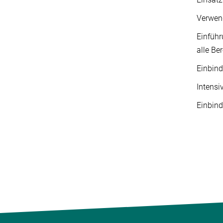
Verwen
Einführ
alle Be
Einbind
Intensi
Einbind