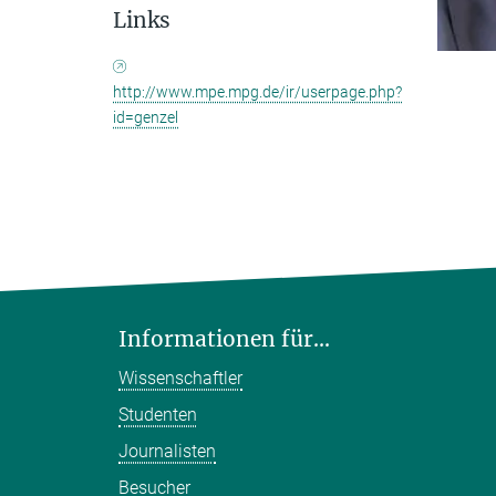
Links
http://www.mpe.mpg.de/ir/userpage.php?
id=genzel
Informationen für...
Wissenschaftler
Studenten
Journalisten
Besucher