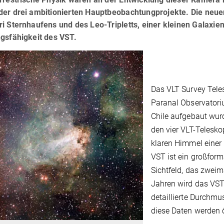
der drei ambitionierten Hauptbeobachtungprojekte. Die neu
i Sternhaufens und des Leo-Tripletts, einer kleinen Galaxie
ngsfähigkeit des VST.
Das VLT Survey Tele
Paranal Observatori
Chile aufgebaut wurd
den vier VLT-Telesk
klaren Himmel einer
VST ist ein großfor
Sichtfeld, das zweim
Jahren wird das VS
detaillierte Durchm
diese Daten werden ö