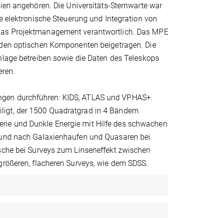
ien angehören. Die Universitäts-Sternwarte war
e elektronische Steuerung und Integration von
s Projektmanagement verantwortlich. Das MPE
den optischen Komponenten beigetragen. Die
nlage betreiben sowie die Daten des Teleskops
eren.
ngen durchführen: KIDS, ATLAS und VPHAS+.
ligt, der 1500 Quadratgrad in 4 Bändern
rie und Dunkle Energie mit Hilfe des schwachen
n und nach Galaxienhaufen und Quasaren bei
ische bei Surveys zum Linseneffekt zwischen
größeren, flacheren Surveys, wie dem SDSS.