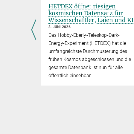
clid
HETDEX öffnet riesigen
startet
kosmischen Datensatz für
Wissenschaftler, Laien und KI
3. JUNI 2026
 der ESA zu
Das Hobby-Eberly-Teleskop-Dark-
 auch das
Energy-Experiment (HETDEX) hat die
umfangreichste Durchmusterung des
E) in
frühen Kosmos abgeschlossen und die
agen hat,
gesamte Datenbank ist nun für alle
023 um 17:12
öffentlich einsehbar.
-Rakete des
SpaceX ins
 Lagrange-