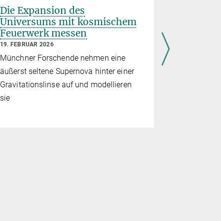
Die Expansion des
Euclid br
Universums mit kosmischem
Entsteh
Feuerwerk messen
von Gal
19. FEBRUAR 2026
5. NOVEMBER
Münchner Forschende nehmen eine
Das Weltra
äußerst seltene Supernova hinter einer
die erstaun
Gravitationslinse auf und modellieren
und Wissen
sie
wie Versch
formen.