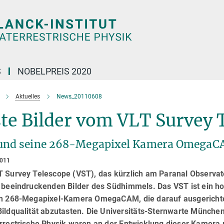
S
NOBELPREIS 2020
Aktuelles
News_20110608
te Bilder vom VLT Survey 
und seine 268-Megapixel Kamera OmegaCA
2011
 Survey Telescope (VST), das kürzlich am Paranal Observator
, beeindruckenden Bilder des Südhimmels. Das VST ist ein 
en 268-Megapixel-Kamera OmegaCAM, die darauf ausgerichtet 
ildqualität abzutasten. Die Universitäts-Sternwarte München
rrestrische Physik waren an der Entwicklung dieser Kamera m