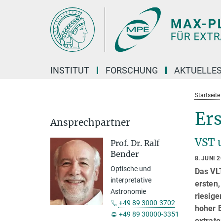
Hauptinhalt
INSTITUT
FORSCHUNG
AKTUELLE
Startseite
Ers
Ansprechpartner
VST 
Prof. Dr. Ralf
Bender
8. JUNI 
Optische und
Das VLT
interpretative
ersten
Astronomie
riesig
+49 89 3000-3702
hoher B
+49 89 30000-3351
extrate