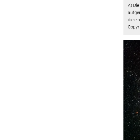
A)
Die
aufge
die ei
Copyr