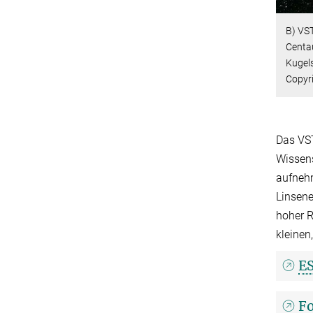
B)
VST
Centau
Kugel
Copyr
Das VS
Wissens
aufnehm
Linsene
hoher R
kleinen
ES
Fo