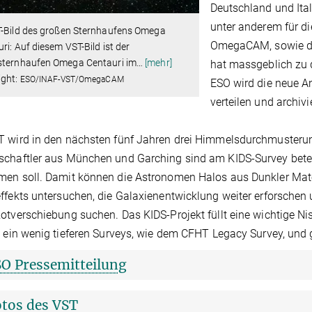
Deutschland und Ital
unter anderem für di
-Bild des großen Sternhaufens Omega
OmegaCAM, sowie da
ri: Auf diesem VST-Bild ist der
sternhaufen Omega Centauri im
…
[mehr]
hat massgeblich zu 
ight:
ESO/INAF-VST/OmegaCAM
ESO wird die neue A
verteilen und archivi
T wird in den nächsten fünf Jahren drei Himmelsdurchmusteru
chaftler aus München und Garching sind am KIDS-Survey betei
en soll. Damit können die Astronomen Halos aus Dunkler Mate
ffekts untersuchen, die Galaxienentwicklung weiter erforsche
otverschiebung suchen. Das KIDS-Projekt füllt eine wichtige N
, ein wenig tieferen Surveys, wie dem CFHT Legacy Survey, und 
O Pressemitteilung
tos des VST