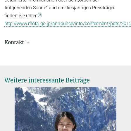
Aufgehenden Sonne“ und die diesjährigen Preisträger
finden Sie unter
http://www.mofa.go.jp/announce/info/conferment/pdfs/201
Kontakt
Isabelle Kessler
MPE Pressesprecherin
+49 89 30000-3980
+49 89 30000-3569
Weitere interessante Beiträge
pr@...
Presse- & Öffentlichkeitsarbeit