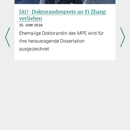
Dr. Andreas von Kienlin
IAU-Doktorandenpreis an Yi Zhang
Hochenergie-Astrophysik
verliehen
+49 89 3000-3514
25. JUNI 2026
+49 89 30000-3569
Ehemalige Doktorandin des MPE wird für
azk@...
ihre herausragende Dissertation
Max-Planck-Institut für extraterrestrische Physik,
ausgezeichnet
Garching