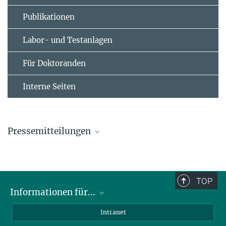
Publikationen
Labor- und Testanlagen
Für Doktoranden
Interne Seiten
Pressemitteilungen
Roland Diehl zum Fellow der American
Physical Society ernannt
TOP
27. Oktober 2015
Informationen für...
Tatort: Das Herz der Milchstraße
Wissenschaftler
Intranet
19. August 2015