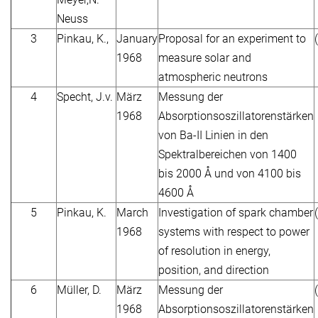
Neuss
3
Pinkau, K.,
January
Proposal for an experiment to
1968
measure solar and
atmospheric neutrons
4
Specht, J.v.
März
Messung der
1968
Absorptionsoszillatorenstärken
von Ba-II Linien in den
Spektralbereichen von 1400
bis 2000 Å und von 4100 bis
4600 Å
5
Pinkau, K.
March
Investigation of spark chamber
1968
systems with respect to power
of resolution in energy,
position, and direction
6
Müller, D.
März
Messung der
1968
Absorptionsoszillatorenstärken