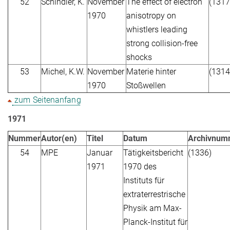
52
Schindler, K.
November
The effect of electron
(1317
1970
anisotropy on
whistlers leading
strong collision-free
shocks
53
Michel, K.W.
November
Materie hinter
(1314
1970
Stoßwellen
zum Seitenanfang
1971
Nummer
Autor(en)
Titel
Datum
Archivnum
54
MPE
Januar
Tätigkeitsbericht
(1336)
1971
1970 des
Instituts für
extraterrestrische
Physik am Max-
Planck-Institut für