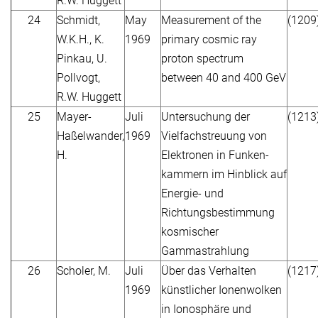
R.W. Huggett
24
Schmidt,
May
Measurement of the
(1209
W.K.H., K.
1969
primary cosmic ray
Pinkau, U.
proton spectrum
Pollvogt,
between 40 and 400 GeV
R.W. Huggett
25
Mayer-
Juli
Untersuchung der
(1213
Haßelwander,
1969
Vielfachstreuung von
H.
Elektronen in Funken-
kammern im Hinblick auf
Energie- und
Richtungsbestimmung
kosmischer
Gammastrahlung
26
Scholer, M.
Juli
Über das Verhalten
(1217
1969
künstlicher Ionenwolken
in Ionosphäre und