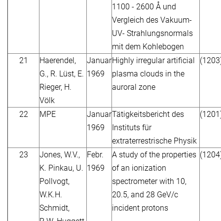
1100 - 2600 Å und
Vergleich des Vakuum-
UV- Strahlungsnormals
mit dem Kohlebogen
21
Haerendel,
Januar
Highly irregular artificial
(1203
G., R. Lüst, E.
1969
plasma clouds in the
Rieger, H.
auroral zone
Völk
22
MPE
Januar
Tätigkeitsbericht des
(1201
1969
Instituts für
extraterrestrische Physik
23
Jones, W.V.,
Febr.
A study of the properties
(1204
K. Pinkau, U.
1969
of an ionization
Pollvogt,
spectrometer with 10,
W.K.H.
20.5, and 28 GeV/c
Schmidt,
incident protons