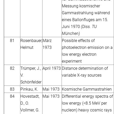
Messung kosmischer
Gammastrahlung während
eines Ballonfluges am 15.
Juni 1970
(Diss. TU
München)
81
Rosenbauer,
März
Possible effects of
Helmut
1973
photoelectron emission on a
low energy electron
experiment
82
Trümper, J.,
April 1973
Distance determination of
V.
variable X-ray sources
Schönfelder
83
Pinkau, K.
Mai 1973
Kosmische Gammastrahlen
84
Hovestadt,
Mai 1973
Differential energy spectra of
D., O.
low energy (<8.5 MeV per
Vollmer, G.
nucleon) heavy cosmic rays