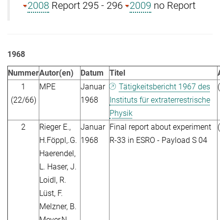
2008
Report 295 - 296
2009
no Report
1968
Nummer
Autor(en)
Datum
Titel
1
MPE
Januar
Tätigkeitsbericht 1967 des
(22/66)
1968
Instituts für extraterrestrische
Physik
2
Rieger E.,
Januar
Final report about experiment
H.Föppl,.G.
1968
R-33 in ESRO - Payload S 04
Haerendel,
L. Haser, J.
Loidl, R.
Lüst, F.
Melzner, B.
Meyer,N.