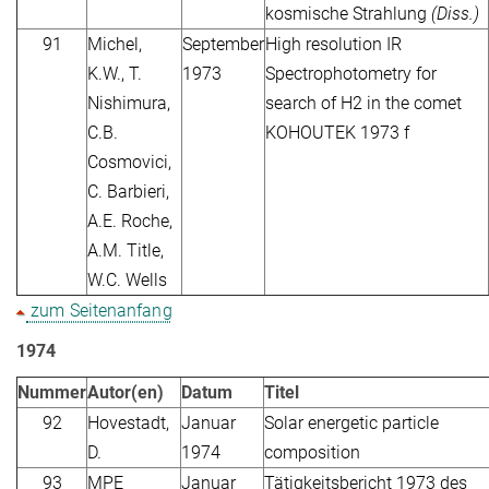
kosmische Strahlung
(Diss.)
91
Michel,
September
High resolution IR
K.W., T.
1973
Spectrophotometry for
Nishimura,
search of H2 in the comet
C.B.
KOHOUTEK 1973 f
Cosmovici,
C. Barbieri,
A.E. Roche,
A.M. Title,
W.C. Wells
zum Seitenanfang
1974
Nummer
Autor(en)
Datum
Titel
92
Hovestadt,
Januar
Solar energetic particle
D.
1974
composition
93
MPE
Januar
Tätigkeitsbericht 1973 des