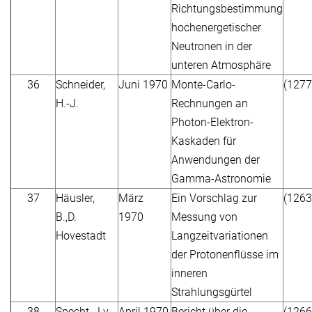
Richtungsbestimmung
hochenergetischer
Neutronen in der
unteren Atmosphäre
36
Schneider,
Juni 1970
Monte-Carlo-
(1277
H.-J.
Rechnungen an
Photon-Elektron-
Kaskaden für
Anwendungen der
Gamma-Astronomie
37
Häusler,
März
Ein Vorschlag zur
(1263
B.,D.
1970
Messung von
Hovestadt
Langzeitvariationen
der Protonenflüsse im
inneren
Strahlungsgürtel
38
Specht, J.v.
April 1970
Bericht über die
(1266