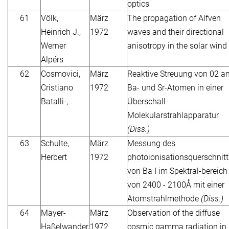
optics
61
Völk,
März
The propagation of Alfven
Heinrich J.,
1972
waves and their directional
Werner
anisotropy in the solar wind
Alpérs
62
Cosmovici,
März
Reaktive Streuung von 02 a
Cristiano
1972
Ba- und Sr-Atomen in einer
Batalli-,
Überschall-
Molekularstrahlapparatur
(Diss.)
63
Schulte,
März
Messung des
Herbert
1972
photoionisationsquerschnitt
von Ba I im Spektral-bereich
von 2400 - 2100Å mit einer
Atomstrahlmethode
(Diss.)
64
Mayer-
März
Observation of the diffuse
Haßelwander,
1972
cosmic gamma radiation in