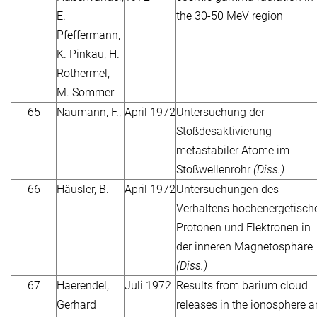
E.
the 30-50 MeV region
Pfeffermann,
K. Pinkau, H.
Rothermel,
M. Sommer
65
Naumann, F.,
April 1972
Untersuchung der
Stoßdesaktivierung
metastabiler Atome im
Stoßwellenrohr
(Diss.)
66
Häusler, B.
April 1972
Untersuchungen des
Verhaltens hochenergetisch
Protonen und Elektronen in
der inneren Magnetosphäre
(Diss.)
67
Haerendel,
Juli 1972
Results from barium cloud
Gerhard
releases in the ionosphere 