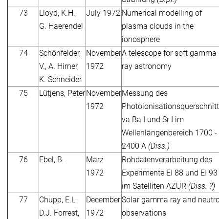
73
Lloyd, K.H.,
July 1972
Numerical modelling of
G. Haerendel
plasma clouds in the
ionosphere
74
Schönfelder,
November
A telescope for soft gamma
V., A. Hirner,
1972
ray astronomy
K. Schneider
75
Lütjens, Peter
November
Messung des
1972
Photoionisationsquerschnit
va Ba I und Sr I im
Wellenlängenbereich 1700 -
2400 A
(Diss.)
76
Ebel, B.
März
Rohdatenverarbeitung des
1972
Experimente EI 88 und EI 93
im Satelliten AZUR
(Diss. ?)
77
Chupp, E.L.,
December
Solar gamma ray and neutr
D.J. Forrest,
1972
observations