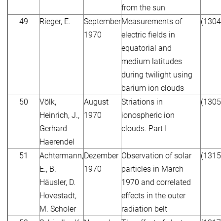
from the sun
49
Rieger, E.
September
Measurements of
(1304
1970
electric fields in
equatorial and
medium latitudes
during twilight using
barium ion clouds
50
Völk,
August
Striations in
(1305
Heinrich, J.,
1970
ionospheric ion
Gerhard
clouds. Part I
Haerendel
51
Achtermann,
Dezember
Observation of solar
(1315
E., B.
1970
particles in March
Häusler, D.
1970 and correlated
Hovestadt,
effects in the outer
M. Scholer
radiation belt