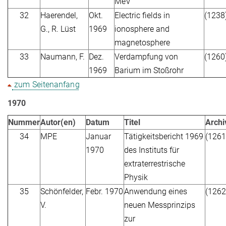
MeV
32
Haerendel,
Okt.
Electric fields in
(1238
G., R. Lüst
1969
ionosphere and
magnetosphere
33
Naumann, F.
Dez.
Verdampfung von
(1260
1969
Barium im Stoßrohr
zum Seitenanfang
1970
Nummer
Autor(en)
Datum
Titel
Arch
34
MPE
Januar
Tätigkeitsbericht 1969
(1261
1970
des Instituts für
extraterrestrische
Physik
35
Schönfelder,
Febr. 1970
Anwendung eines
(1262
V.
neuen Messprinzips
zur