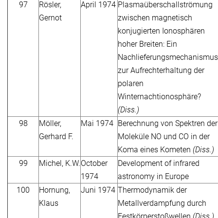
97
Rösler,
April 1974
Plasmaüberschallströmung
Gernot
zwischen magnetisch
konjugierten Ionosphären
hoher Breiten: Ein
Nachlieferungsmechanismus
zur Aufrechterhaltung der
polaren
Winternachtionosphäre?
(Diss.)
98
Möller,
Mai 1974
Berechnung von Spektren der
Gerhard F.
Moleküle NO und CO in der
Koma eines Kometen
(Diss.)
99
Michel, K.W.
October
Development of infrared
1974
astronomy in Europe
100
Hornung,
Juni 1974
Thermodynamik der
Klaus
Metallverdampfung durch
Festkörperstoßwellen
(Diss.)