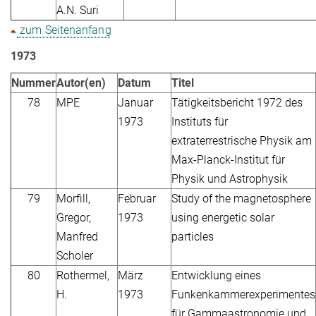
A.N. Suri
zum Seitenanfang
1973
Nummer
Autor(en)
Datum
Titel
78
MPE
Januar
Tätigkeitsbericht 1972 des
1973
Instituts für
extraterrestrische Physik am
Max-Planck-Institut für
Physik und Astrophysik
79
Morfill,
Februar
Study of the magnetosphere
Gregor,
1973
using energetic solar
Manfred
particles
Scholer
80
Rothermel,
März
Entwicklung eines
H.
1973
Funkenkammerexperimentes
für Gammaastronomie und