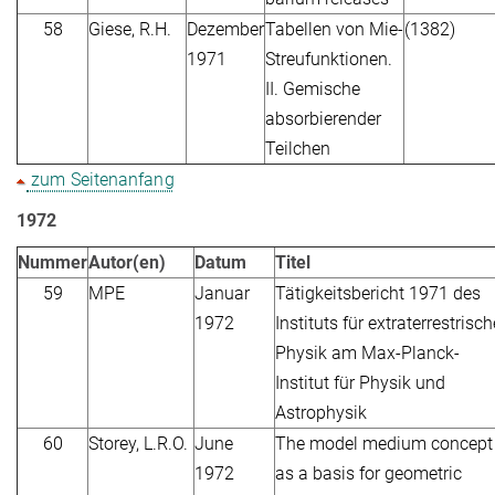
58
Giese, R.H.
Dezember
Tabellen von Mie-
(1382)
1971
Streufunktionen.
II. Gemische
absorbierender
Teilchen
zum Seitenanfang
1972
Nummer
Autor(en)
Datum
Titel
59
MPE
Januar
Tätigkeitsbericht 1971 des
1972
Instituts für extraterrestrisch
Physik am Max-Planck-
Institut für Physik und
Astrophysik
60
Storey, L.R.O.
June
The model medium concept
1972
as a basis for geometric