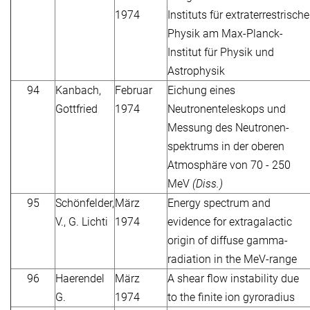
1974
Instituts für extraterrestrische
Physik am Max-Planck-
Institut für Physik und
Astrophysik
94
Kanbach,
Februar
Eichung eines
Gottfried
1974
Neutronenteleskops und
Messung des Neutronen-
spektrums in der oberen
Atmosphäre von 70 - 250
MeV
(Diss.)
95
Schönfelder,
März
Energy spectrum and
V., G. Lichti
1974
evidence for extragalactic
origin of diffuse gamma-
radiation in the MeV-range
96
Haerendel
März
A shear flow instability due
G.
1974
to the finite ion gyroradius