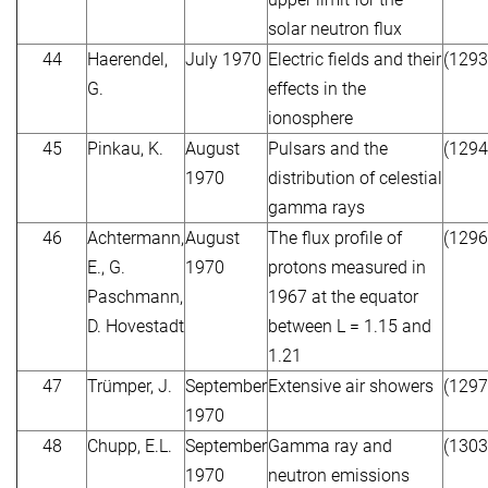
solar neutron flux
44
Haerendel,
July 1970
Electric fields and their
(1293
G.
effects in the
ionosphere
45
Pinkau, K.
August
Pulsars and the
(1294
1970
distribution of celestial
gamma rays
46
Achtermann,
August
The flux profile of
(1296
E., G.
1970
protons measured in
Paschmann,
1967 at the equator
D. Hovestadt
between L = 1.15 and
1.21
47
Trümper, J.
September
Extensive air showers
(1297
1970
48
Chupp, E.L.
September
Gamma ray and
(1303
1970
neutron emissions