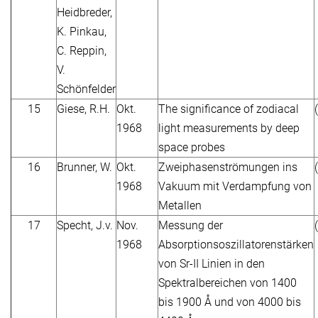
Heidbreder,
K. Pinkau,
C. Reppin,
V.
Schönfelder
15
Giese, R.H.
Okt.
The significance of zodiacal
1968
light measurements by deep
space probes
16
Brunner, W.
Okt.
Zweiphasenströmungen ins
1968
Vakuum mit Verdampfung von
Metallen
17
Specht, J.v.
Nov.
Messung der
1968
Absorptionsoszillatorenstärken
von Sr-II Linien in den
Spektralbereichen von 1400
bis 1900 Å und von 4000 bis