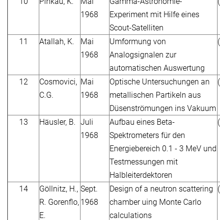
10
Pinkau, K.
Mai
Gamma-Astronomie-
1968
Experiment mit Hilfe eines
Scout-Satelliten
11
Atallah, K.
Mai
Umformung von
1968
Analogsignalen zur
automatischen Auswertung
12
Cosmovici,
Mai
Optische Untersuchungen an
C.G.
1968
metallischen Partikeln aus
Düsenströmungen ins Vakuum
13
Häusler, B.
Juli
Aufbau eines Beta-
1968
Spektrometers für den
Energiebereich 0.1 - 3 MeV und
Testmessungen mit
Halbleiterdektoren
14
Göllnitz, H.,
Sept.
Design of a neutron scattering
R. Gorenflo,
1968
chamber uing Monte Carlo
E.
calculations