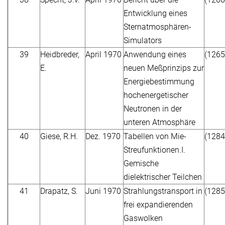
Entwicklung eines
Sternatmosphären-
Simulators
39
Heidbreder,
April 1970
Anwendung eines
(1265
E.
neuen Meßprinzips zur
Energiebestimmung
hochenergetischer
Neutronen in der
unteren Atmosphäre
40
Giese, R.H.
Dez. 1970
Tabellen von Mie-
(1284
Streufunktionen.I.
Gemische
dielektrischer Teilchen
41
Drapatz, S.
Juni 1970
Strahlungstransport in
(1285
frei expandierenden
Gaswolken