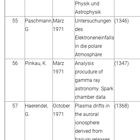
Physik und
Astrophysik
55
Paschmann,
März
Untersuchungen
(1346)
G.
1971
des
Elektroneneinfalls
in die polare
Atmosphäre
56
Pinkau, K.
März
Analysis
(1347)
1971
procudure of
gamma ray
astronomy. Spark
chamber data
57
Haerendel,
October
Plasma drifts in
(1368)
G.
1971
the auroral
ionosphere
derived from
barium releases