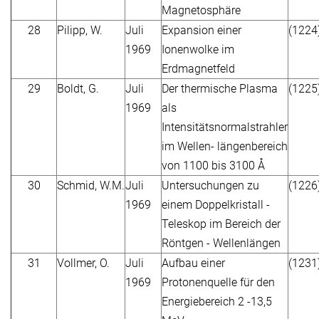
Magnetosphäre
28
Pilipp, W.
Juli
Expansion einer
(1224
1969
Ionenwolke im
Erdmagnetfeld
29
Boldt, G.
Juli
Der thermische Plasma
(1225
1969
als
Intensitätsnormalstrahler
im Wellen- längenbereich
von 1100 bis 3100 Å
30
Schmid, W.M.
Juli
Untersuchungen zu
(1226
1969
einem Doppelkristall -
Teleskop im Bereich der
Röntgen - Wellenlängen
31
Vollmer, O.
Juli
Aufbau einer
(1231
1969
Protonenquelle für den
Energiebereich 2 -13,5