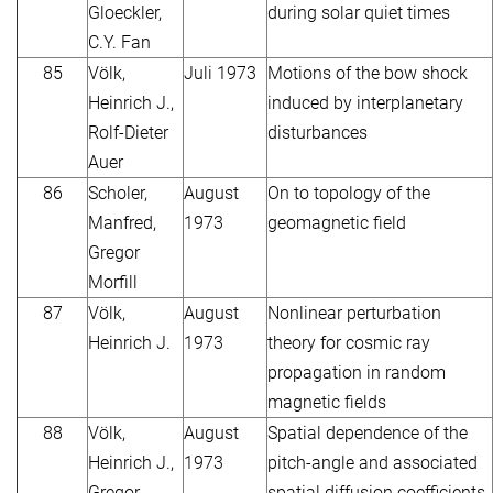
Gloeckler,
during solar quiet times
C.Y. Fan
85
Völk,
Juli 1973
Motions of the bow shock
Heinrich J.,
induced by interplanetary
Rolf-Dieter
disturbances
Auer
86
Scholer,
August
On to topology of the
Manfred,
1973
geomagnetic field
Gregor
Morfill
87
Völk,
August
Nonlinear perturbation
Heinrich J.
1973
theory for cosmic ray
propagation in random
magnetic fields
88
Völk,
August
Spatial dependence of the
Heinrich J.,
1973
pitch-angle and associated
Gregor
spatial diffusion coefficients