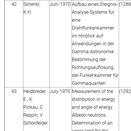
42
Schenkl,
Juni 1970
Aufbau eines Ereignis-
(1288
K.H.
Analyse-Systems für
eine
Drahtfunkenkammer
im Hinblick auf
Anwendungen in der
Gamma-Astronomie.
Bestimmung der
Richtungsauflösung
der Funkenkammer für
Gammaquanten
43
Heidbreder,
July 1970
Measurement of the
(1292
E., K.
distribution in energy
Pinkau, C.
and angle of energy
Reppin, V.
Albedo neutrons.
Schönfelder
Determination of an
upper limit for the