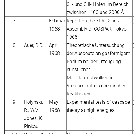
S I- und S II- Linien im Bereich
zwischen 1100 und 2000 Å
7
Februar
Report on the XIth General
1968
Assembly of COSPAR, Tokyo
1968
8
Auer, R.D.
April
Theoretische Untersuchung
1968
der Ausbeute an gasförmigem
Barium bei der Erzeugung
künstlicher
Metalldampfwolken im
Vakuum mittels chemischer
Reaktionen
9
Holynski,
May
Experimental tests of cascade
R., W.V.
1968
theory at high energies
Jones, K.
Pinkau