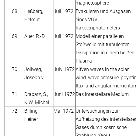
magnetosphere
68
Heßberg,
Juli 1972
Evakuieren und Ausgasen
Helmut
eines VUV-
Raketenphotometers
69
Auer, R.-D.
Juli 1972
Modell einer parallelen
Stoßwelle mit turbulenter
Dissipation in einem heißen
Plasma
70
Jollweg,
July 1972
Alfven waves in the solar
Joseph v.
wind: wave pressure, poynti
flux, and angular momentu
71
Drapatz, S.,
Juni 1972
Das interstellare Medium
K.W. Michel
72
Billing,
Mai 1972
Untersuchungen zur
Heiner
Aufheizung des interstellare
Gases durch kosmische
Strahlung
(Dipl.)