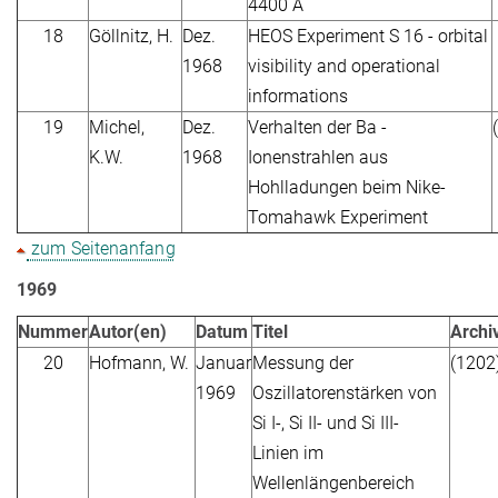
4400 Å
18
Göllnitz, H.
Dez.
HEOS Experiment S 16 - orbital
1968
visibility and operational
informations
19
Michel,
Dez.
Verhalten der Ba -
K.W.
1968
Ionenstrahlen aus
Hohlladungen beim Nike-
Tomahawk Experiment
zum Seitenanfang
1969
Nummer
Autor(en)
Datum
Titel
Arch
20
Hofmann, W.
Januar
Messung der
(1202
1969
Oszillatorenstärken von
Si I-, Si II- und Si III-
Linien im
Wellenlängenbereich