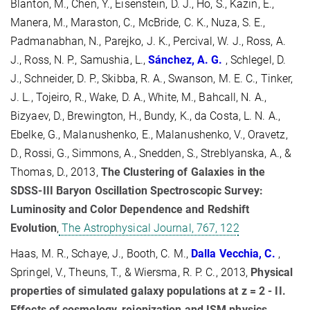
Blanton, M., Chen, Y., Eisenstein, D. J., Ho, S., Kazin, E.,
Manera, M., Maraston, C., McBride, C. K., Nuza, S. E.,
Padmanabhan, N., Parejko, J. K., Percival, W. J., Ross, A.
J., Ross, N. P., Samushia, L.,
Sánchez, A. G.
, Schlegel, D.
J., Schneider, D. P., Skibba, R. A., Swanson, M. E. C., Tinker,
J. L., Tojeiro, R., Wake, D. A., White, M., Bahcall, N. A.,
Bizyaev, D., Brewington, H., Bundy, K., da Costa, L. N. A.,
Ebelke, G., Malanushenko, E., Malanushenko, V., Oravetz,
D., Rossi, G., Simmons, A., Snedden, S., Streblyanska, A., &
Thomas, D., 2013,
The Clustering of Galaxies in the
SDSS-III Baryon Oscillation Spectroscopic Survey:
Luminosity and Color Dependence and Redshift
Evolution
,
The Astrophysical Journal, 767, 122
Haas, M. R., Schaye, J., Booth, C. M.,
Dalla Vecchia, C.
,
Springel, V., Theuns, T., & Wiersma, R. P. C., 2013,
Physical
properties of simulated galaxy populations at z = 2 - II.
Effects of cosmology, reionization and ISM physics
,