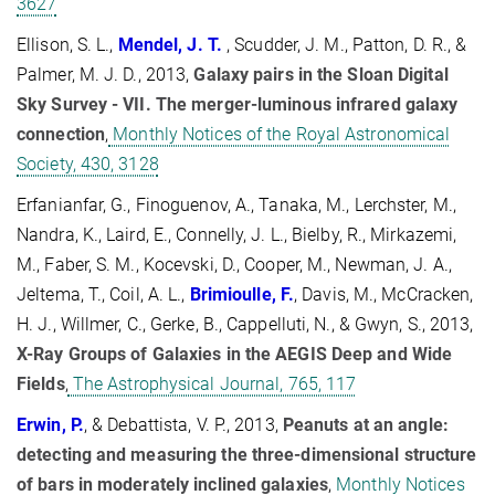
3627
Ellison, S. L.,
Mendel, J. T.
, Scudder, J. M., Patton, D. R., &
Palmer, M. J. D., 2013,
Galaxy pairs in the Sloan Digital
Sky Survey - VII. The merger-luminous infrared galaxy
connection
,
Monthly Notices of the Royal Astronomical
Society, 430, 3128
Erfanianfar, G., Finoguenov, A., Tanaka, M., Lerchster, M.,
Nandra, K., Laird, E., Connelly, J. L., Bielby, R., Mirkazemi,
M., Faber, S. M., Kocevski, D., Cooper, M., Newman, J. A.,
Jeltema, T., Coil, A. L.,
Brimioulle, F.
, Davis, M., McCracken,
H. J., Willmer, C., Gerke, B., Cappelluti, N., & Gwyn, S., 2013,
X-Ray Groups of Galaxies in the AEGIS Deep and Wide
Fields
,
The Astrophysical Journal, 765, 117
Erwin, P.
, & Debattista, V. P., 2013,
Peanuts at an angle:
detecting and measuring the three-dimensional structure
of bars in moderately inclined galaxies
,
Monthly Notices