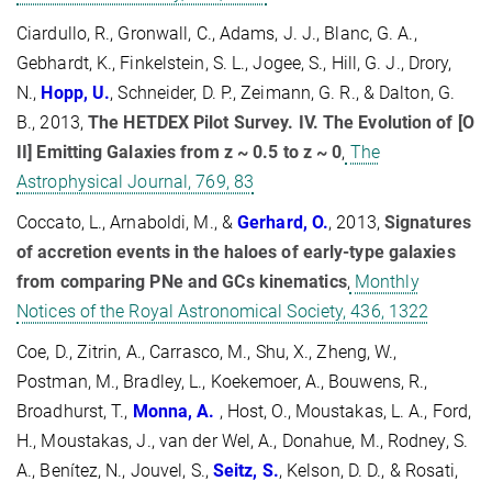
Ciardullo, R., Gronwall, C., Adams, J. J., Blanc, G. A.,
Gebhardt, K., Finkelstein, S. L., Jogee, S., Hill, G. J., Drory,
N.,
Hopp, U.
, Schneider, D. P., Zeimann, G. R., & Dalton, G.
B., 2013,
The HETDEX Pilot Survey. IV. The Evolution of [O
II] Emitting Galaxies from z ~ 0.5 to z ~ 0
,
The
Astrophysical Journal, 769, 83
Coccato, L., Arnaboldi, M., &
Gerhard, O.
, 2013,
Signatures
of accretion events in the haloes of early-type galaxies
from comparing PNe and GCs kinematics
,
Monthly
Notices of the Royal Astronomical Society, 436, 1322
Coe, D., Zitrin, A., Carrasco, M., Shu, X., Zheng, W.,
Postman, M., Bradley, L., Koekemoer, A., Bouwens, R.,
Broadhurst, T.,
Monna, A.
, Host, O., Moustakas, L. A., Ford,
H., Moustakas, J., van der Wel, A., Donahue, M., Rodney, S.
A., Benítez, N., Jouvel, S.,
Seitz, S.
, Kelson, D. D., & Rosati,