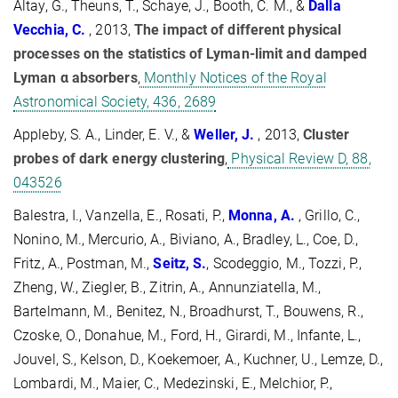
Altay, G., Theuns, T., Schaye, J., Booth, C. M., &
Dalla
Vecchia, C.
, 2013,
The impact of different physical
processes on the statistics of Lyman-limit and damped
Lyman α absorbers
,
Monthly Notices of the Royal
Astronomical Society, 436, 2689
Appleby, S. A., Linder, E. V., &
Weller, J.
, 2013,
Cluster
probes of dark energy clustering
,
Physical Review D, 88,
043526
Balestra, I., Vanzella, E., Rosati, P.,
Monna, A.
, Grillo, C.,
Nonino, M., Mercurio, A., Biviano, A., Bradley, L., Coe, D.,
Fritz, A., Postman, M.,
Seitz, S.
, Scodeggio, M., Tozzi, P.,
Zheng, W., Ziegler, B., Zitrin, A., Annunziatella, M.,
Bartelmann, M., Benitez, N., Broadhurst, T., Bouwens, R.,
Czoske, O., Donahue, M., Ford, H., Girardi, M., Infante, L.,
Jouvel, S., Kelson, D., Koekemoer, A., Kuchner, U., Lemze, D.,
Lombardi, M., Maier, C., Medezinski, E., Melchior, P.,