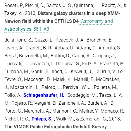
Rosati, P., Pierini, D., Santos, J. S., Quintana, H., Rabitz, A., &
Takey, A., 2013,
Distant galaxy clusters in a deep XMM-
Newton field within the CFTHLS D4
,
Astronomy and
Astrophysics, 551, A8
de la Torre, S., Guzzo, L., Peacock, J. A., Branchini, E.,
Iovino, A., Granett, B. R., Abbas, U., Adami, C., Arnouts, S.,
Bel, J., Bolzonella, M., Bottini, D., Cappi, A., Coupon, J.,
Cucciati, O., Davidzon, I., De Lucia, G., Fritz, A., Franzetti, P.,
Fumana, M., Garilli, B., Ilbert, O., Krywult, J., Le Brun, V., Le
Fèvre, O., Maccagni, D., Małek, K., Marulli, F., McCracken, H.
J., Moscardini, L., Paioro, L., Percival, W. J., Polletta, M.,
Pollo, A.,
Schlagenhaufer, H.
, Scodeggio, M., Tasca, L. A.
M., Tojeiro, R., Vergani, D., Zanichelli, A., Burden, A., Di
Porto, C., Marchetti, A., Marinoni, C., Mellier, Y., Monaco, P.,
Nichol, R. C.,
Phleps, S.
, Wolk, M., & Zamorani, G., 2013,
The VIMOS Public Extragalactic Redshift Survey