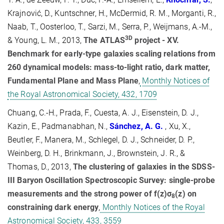
Krajnović, D., Kuntschner, H., McDermid, R. M., Morganti, R.,
Naab, T., Oosterloo, T., Sarzi, M., Serra, P., Weijmans, A.-M.,
3D
& Young, L. M., 2013,
The ATLAS
project - XV.
Benchmark for early-type galaxies scaling relations from
260 dynamical models: mass-to-light ratio, dark matter,
Fundamental Plane and Mass Plane
,
Monthly Notices of
the Royal Astronomical Society, 432, 1709
Chuang, C.-H., Prada, F., Cuesta, A. J., Eisenstein, D. J.,
Kazin, E., Padmanabhan, N.,
Sánchez, A. G.
, Xu, X.,
Beutler, F., Manera, M., Schlegel, D. J., Schneider, D. P.,
Weinberg, D. H., Brinkmann, J., Brownstein, J. R., &
Thomas, D., 2013,
The clustering of galaxies in the SDSS-
III Baryon Oscillation Spectroscopic Survey: single-probe
measurements and the strong power of f(z)σ
(z) on
8
constraining dark energy
,
Monthly Notices of the Royal
Astronomical Society, 433, 3559