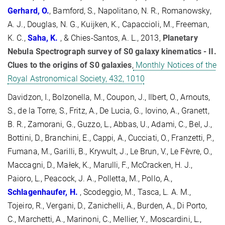
Gerhard, O.
, Bamford, S., Napolitano, N. R., Romanowsky,
A. J., Douglas, N. G., Kuijken, K., Capaccioli, M., Freeman,
K. C.,
Saha, K.
, & Chies-Santos, A. L., 2013,
Planetary
Nebula Spectrograph survey of S0 galaxy kinematics - II.
Clues to the origins of S0 galaxies
,
Monthly Notices of the
Royal Astronomical Society, 432, 1010
Davidzon, I., Bolzonella, M., Coupon, J., Ilbert, O., Arnouts,
S., de la Torre, S., Fritz, A., De Lucia, G., Iovino, A., Granett,
B. R., Zamorani, G., Guzzo, L., Abbas, U., Adami, C., Bel, J.,
Bottini, D., Branchini, E., Cappi, A., Cucciati, O., Franzetti, P.,
Fumana, M., Garilli, B., Krywult, J., Le Brun, V., Le Fèvre, O.,
Maccagni, D., Małek, K., Marulli, F., McCracken, H. J.,
Paioro, L., Peacock, J. A., Polletta, M., Pollo, A.,
Schlagenhaufer, H.
, Scodeggio, M., Tasca, L. A. M.,
Tojeiro, R., Vergani, D., Zanichelli, A., Burden, A., Di Porto,
C., Marchetti, A., Marinoni, C., Mellier, Y., Moscardini, L.,