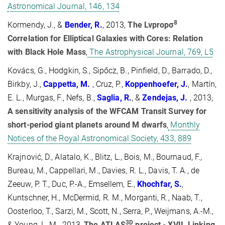
Astronomical Journal, 146, 134
8
Kormendy, J., &
Bender, R.
, 2013,
The Lvpropσ
Correlation for Elliptical Galaxies with Cores: Relation
with Black Hole Mass
,
The Astrophysical Journal, 769, L5
Kovács, G., Hodgkin, S., Sipőcz, B., Pinfield, D., Barrado, D.,
Birkby, J.,
Cappetta, M.
, Cruz, P.,
Koppenhoefer, J.
, Martín,
E. L., Murgas, F., Nefs, B.,
Saglia, R.
, &
Zendejas, J.
, 2013,
A sensitivity analysis of the WFCAM Transit Survey for
short-period giant planets around M dwarfs
,
Monthly
Notices of the Royal Astronomical Society, 433, 889
Krajnović, D., Alatalo, K., Blitz, L., Bois, M., Bournaud, F.,
Bureau, M., Cappellari, M., Davies, R. L., Davis, T. A., de
Zeeuw, P. T., Duc, P.-A., Emsellem, E.,
Khochfar, S.
,
Kuntschner, H., McDermid, R. M., Morganti, R., Naab, T.,
Oosterloo, T., Sarzi, M., Scott, N., Serra, P., Weijmans, A.-M.,
3D
& Young, L. M., 2013,
The ATLAS
project - XVII. Linking