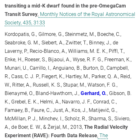
transiting a mid-K dwarf found in the pre-OmegaCam
Transit Survey
,
Monthly Notices of the Royal Astronomical
Society, 435, 3133
Kordopatis, G., Gilmore, G., Steinmetz, M., Boeche, C.,
Seabroke, G. M., Siebert, A., Zwitter, T., Binney, J., de
Laverny, P., Recio-Blanco, A., Williams, M. E. K., Piffl, T.,
Enke, H., Roeser, S., Bijaoui, A., Wyse, R. F. G., Freeman, K.,
Munari, U., Carrillo, I., Anguiano, B., Burton, D., Campbell,
R., Cass, C. J. P., Fiegert, K., Hartley, M., Parker, Q. A., Reid,
W., Ritter, A., Russell, K. S., Stupar, M., Watson, F. G.,
Bienaymé, O., Bland-Hawthorn, J.,
Gerhard, O.
, Gibson, B.
K., Grebel, E. K., Helmi, A., Navarro, J. F., Conrad, C.,
Famaey, B., Faure, C., Just, A., Kos, J., Matijevič, G.,
McMillan, P. J., Minchev, I., Scholz, R., Sharma, S., Siviero,
A., de Boer, E. W., & Žerjal, M., 2013,
The Radial Velocity
Experiment (RAVE): Fourth Data Release
,
The