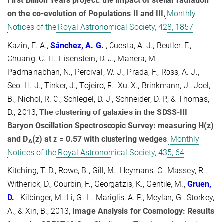
First Billion Years project: the impact of stellar radiation
on the co-evolution of Populations II and III
,
Monthly
Notices of the Royal Astronomical Society, 428, 1857
Kazin, E. A.,
Sánchez, A. G.
, Cuesta, A. J., Beutler, F.,
Chuang, C.-H., Eisenstein, D. J., Manera, M.,
Padmanabhan, N., Percival, W. J., Prada, F., Ross, A. J.,
Seo, H.-J., Tinker, J., Tojeiro, R., Xu, X., Brinkmann, J., Joel,
B., Nichol, R. C., Schlegel, D. J., Schneider, D. P., & Thomas,
D., 2013,
The clustering of galaxies in the SDSS-III
Baryon Oscillation Spectroscopic Survey: measuring H(z)
and D
(z) at z = 0.57 with clustering wedges
,
Monthly
A
Notices of the Royal Astronomical Society, 435, 64
Kitching, T. D., Rowe, B., Gill, M., Heymans, C., Massey, R.,
Witherick, D., Courbin, F., Georgatzis, K., Gentile, M.,
Gruen,
D.
, Kilbinger, M., Li, G. L., Mariglis, A. P., Meylan, G., Storkey,
A., & Xin, B., 2013,
Image Analysis for Cosmology: Results