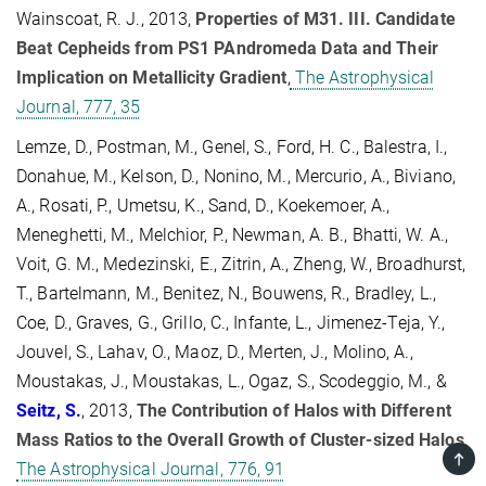
Wainscoat, R. J., 2013,
Properties of M31. III. Candidate
Beat Cepheids from PS1 PAndromeda Data and Their
Implication on Metallicity Gradient
,
The Astrophysical
Journal, 777, 35
Lemze, D., Postman, M., Genel, S., Ford, H. C., Balestra, I.,
Donahue, M., Kelson, D., Nonino, M., Mercurio, A., Biviano,
A., Rosati, P., Umetsu, K., Sand, D., Koekemoer, A.,
Meneghetti, M., Melchior, P., Newman, A. B., Bhatti, W. A.,
Voit, G. M., Medezinski, E., Zitrin, A., Zheng, W., Broadhurst,
T., Bartelmann, M., Benitez, N., Bouwens, R., Bradley, L.,
Coe, D., Graves, G., Grillo, C., Infante, L., Jimenez-Teja, Y.,
Jouvel, S., Lahav, O., Maoz, D., Merten, J., Molino, A.,
Moustakas, J., Moustakas, L., Ogaz, S., Scodeggio, M., &
Seitz, S.
, 2013,
The Contribution of Halos with Different
Mass Ratios to the Overall Growth of Cluster-sized Halos
,
TOP
The Astrophysical Journal, 776, 91