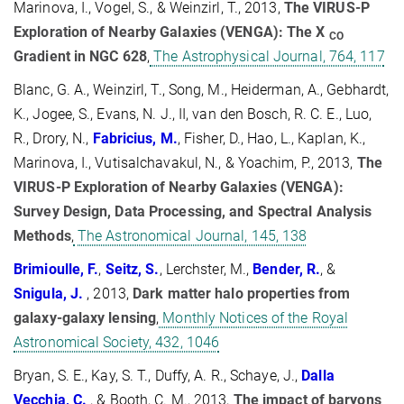
Marinova, I., Vogel, S., & Weinzirl, T., 2013,
The VIRUS-P
Exploration of Nearby Galaxies (VENGA): The X
CO
Gradient in NGC 628
,
The Astrophysical Journal, 764, 117
Blanc, G. A., Weinzirl, T., Song, M., Heiderman, A., Gebhardt,
K., Jogee, S., Evans, N. J., II, van den Bosch, R. C. E., Luo,
R., Drory, N.,
Fabricius, M.
, Fisher, D., Hao, L., Kaplan, K.,
Marinova, I., Vutisalchavakul, N., & Yoachim, P., 2013,
The
VIRUS-P Exploration of Nearby Galaxies (VENGA):
Survey Design, Data Processing, and Spectral Analysis
Methods
,
The Astronomical Journal, 145, 138
Brimioulle, F.
,
Seitz, S.
, Lerchster, M.,
Bender, R.
, &
Snigula, J.
, 2013,
Dark matter halo properties from
galaxy-galaxy lensing
,
Monthly Notices of the Royal
Astronomical Society, 432, 1046
Bryan, S. E., Kay, S. T., Duffy, A. R., Schaye, J.,
Dalla
Vecchia, C.
, & Booth, C. M., 2013,
The impact of baryons