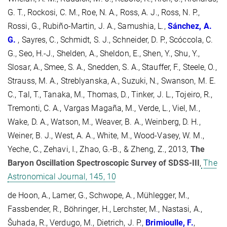
G. T., Rockosi, C. M., Roe, N. A., Ross, A. J., Ross, N. P.,
Rossi, G., Rubiño-Martin, J. A., Samushia, L.,
Sánchez, A.
G.
, Sayres, C., Schmidt, S. J., Schneider, D. P., Scóccola, C.
G., Seo, H.-J., Shelden, A., Sheldon, E., Shen, Y., Shu, Y.,
Slosar, A., Smee, S. A., Snedden, S. A., Stauffer, F., Steele, O.,
Strauss, M. A., Streblyanska, A., Suzuki, N., Swanson, M. E.
C., Tal, T., Tanaka, M., Thomas, D., Tinker, J. L., Tojeiro, R.,
Tremonti, C. A., Vargas Magaña, M., Verde, L., Viel, M.,
Wake, D. A., Watson, M., Weaver, B. A., Weinberg, D. H.,
Weiner, B. J., West, A. A., White, M., Wood-Vasey, W. M.,
Yeche, C., Zehavi, I., Zhao, G.-B., & Zheng, Z., 2013,
The
Baryon Oscillation Spectroscopic Survey of SDSS-III
,
The
Astronomical Journal, 145, 10
de Hoon, A., Lamer, G., Schwope, A., Mühlegger, M.,
Fassbender, R., Böhringer, H., Lerchster, M., Nastasi, A.,
Šuhada, R., Verdugo, M., Dietrich, J. P.,
Brimioulle, F.
,