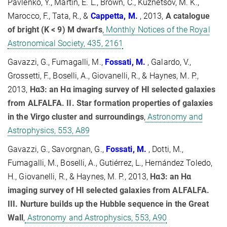
Pavlenko, Y., Martin, E. L., Brown, C., Kuznetsov, M. K.,
Marocco, F., Tata, R., &
Cappetta, M.
, 2013,
A catalogue
of bright (K < 9) M dwarfs
,
Monthly Notices of the Royal
Astronomical Society, 435, 2161
Gavazzi, G., Fumagalli, M.,
Fossati, M.
, Galardo, V.,
Grossetti, F., Boselli, A., Giovanelli, R., & Haynes, M. P.,
2013,
Hα3: an Hα imaging survey of HI selected galaxies
from ALFALFA. II. Star formation properties of galaxies
in the Virgo cluster and surroundings
,
Astronomy and
Astrophysics, 553, A89
Gavazzi, G., Savorgnan, G.,
Fossati, M.
, Dotti, M.,
Fumagalli, M., Boselli, A., Gutiérrez, L., Hernández Toledo,
H., Giovanelli, R., & Haynes, M. P., 2013,
Hα3: an Hα
imaging survey of HI selected galaxies from ALFALFA.
III. Nurture builds up the Hubble sequence in the Great
Wall
,
Astronomy and Astrophysics, 553, A90