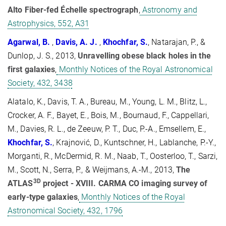
Alto Fiber-fed Échelle spectrograph
,
Astronomy and
Astrophysics, 552, A31
Agarwal, B.
,
Davis, A. J.
,
Khochfar, S.
, Natarajan, P., &
Dunlop, J. S., 2013,
Unravelling obese black holes in the
first galaxies
,
Monthly Notices of the Royal Astronomical
Society, 432, 3438
Alatalo, K., Davis, T. A., Bureau, M., Young, L. M., Blitz, L.,
Crocker, A. F., Bayet, E., Bois, M., Bournaud, F., Cappellari,
M., Davies, R. L., de Zeeuw, P. T., Duc, P.-A., Emsellem, E.,
Khochfar, S.
, Krajnović, D., Kuntschner, H., Lablanche, P.-Y.,
Morganti, R., McDermid, R. M., Naab, T., Oosterloo, T., Sarzi,
M., Scott, N., Serra, P., & Weijmans, A.-M., 2013,
The
3D
ATLAS
project - XVIII. CARMA CO imaging survey of
early-type galaxies
,
Monthly Notices of the Royal
Astronomical Society, 432, 1796