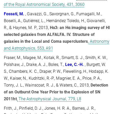
of the Royal Astronomical Society, 431, 3060
Fossati, M.
, Gavazzi, G., Savorgnan, G., Fumagalli, M.,
Boselli, A., Gutiérrez, L., Hernández Toledo, H., Giovanelli,
R., & Haynes, M. P., 2013,
Hα3: an Hα imaging survey of HI
selected galaxies from ALFALFA. IV. Structure of
galaxies in the Local and Coma superclusters
,
Astronomy
and Astrophysics, 553, A91
Fraser, M., Magee, M., Kotak, R., Smartt, S. J., Smith, K. W.,
Polshaw, J., Drake, A. J., Boles, T.,
Lee, C.-H.
, Burgett, W.
S., Chambers, K. C., Draper, P. W., Flewelling, H., Hodapp, K.
W., Kaiser, N., Kudritzki, R.-P., Magnier, E. A., Price, P. A.,
Tonry, J. L., Wainscoat, R. J., & Waters, C., 2013,
Detection
of an Outburst One Year Prior to the Explosion of SN
2011ht
,
The Astrophysical Journal, 779, L8
Frith, J., Pinfield, D. J., Jones, H. R. A., Barnes, J. R.,