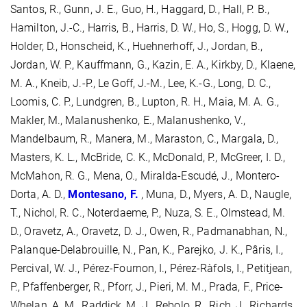
Santos, R., Gunn, J. E., Guo, H., Haggard, D., Hall, P. B.,
Hamilton, J.-C., Harris, B., Harris, D. W., Ho, S., Hogg, D. W.,
Holder, D., Honscheid, K., Huehnerhoff, J., Jordan, B.,
Jordan, W. P., Kauffmann, G., Kazin, E. A., Kirkby, D., Klaene,
M. A., Kneib, J.-P., Le Goff, J.-M., Lee, K.-G., Long, D. C.,
Loomis, C. P., Lundgren, B., Lupton, R. H., Maia, M. A. G.,
Makler, M., Malanushenko, E., Malanushenko, V.,
Mandelbaum, R., Manera, M., Maraston, C., Margala, D.,
Masters, K. L., McBride, C. K., McDonald, P., McGreer, I. D.,
McMahon, R. G., Mena, O., Miralda-Escudé, J., Montero-
Dorta, A. D.,
Montesano, F.
, Muna, D., Myers, A. D., Naugle,
T., Nichol, R. C., Noterdaeme, P., Nuza, S. E., Olmstead, M.
D., Oravetz, A., Oravetz, D. J., Owen, R., Padmanabhan, N.,
Palanque-Delabrouille, N., Pan, K., Parejko, J. K., Pâris, I.,
Percival, W. J., Pérez-Fournon, I., Pérez-Ràfols, I., Petitjean,
P., Pfaffenberger, R., Pforr, J., Pieri, M. M., Prada, F., Price-
Whelan, A. M., Raddick, M. J., Rebolo, R., Rich, J., Richards,