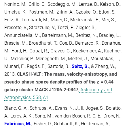
Nonino, M., Grillo, C., Scodeggio, M., Lemze, D., Kelson, D.,
Umetsu, K., Postman, M., Zitrin, A., Czoske, O., Ettori, S.,
Fritz, A., Lombardi, M., Maier, C., Medezinski, E., Mei, S.,
Presotto, V., Strazzullo, V., Tozzi, P., Ziegler, B.,
Annunziatella, M., Bartelmann, M., Benitez, N., Bradley, L.,
Brescia, M., Broadhurst, T., Coe, D., Demarco, R., Donahue,
M., Ford, H., Gobat, R., Graves, G., Koekemoer, A., Kuchner,
U., Melchior, P., Meneghetti, M., Merten, J., Moustakas, L.,
Munari, E., Regős, E., Sartoris, B.,
Seitz, S.
, & Zheng, W.,
2013,
CLASH-VLT: The mass, velocity-anisotropy, and
pseudo-phase-space density profiles of the z = 0.44
galaxy cluster MACS J1206.2-0847
,
Astronomy and
Astrophysics, 558, A1
Blanc, G. A., Schruba, A., Evans, N. J., II, Jogee, S., Bolatto,
A., Leroy, A. K., Song, M., van den Bosch, R. C. E., Drory, N.,
Fabricius, M.
, Fisher, D., Gebhardt, K., Heiderman, A.,