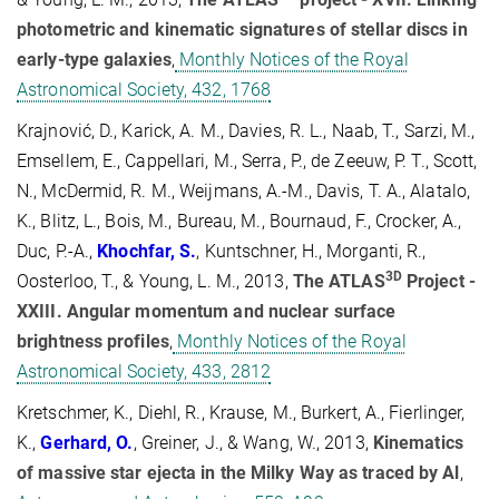
photometric and kinematic signatures of stellar discs in
early-type galaxies
,
Monthly Notices of the Royal
Astronomical Society, 432, 1768
Krajnović, D., Karick, A. M., Davies, R. L., Naab, T., Sarzi, M.,
Emsellem, E., Cappellari, M., Serra, P., de Zeeuw, P. T., Scott,
N., McDermid, R. M., Weijmans, A.-M., Davis, T. A., Alatalo,
K., Blitz, L., Bois, M., Bureau, M., Bournaud, F., Crocker, A.,
Duc, P.-A.,
Khochfar, S.
, Kuntschner, H., Morganti, R.,
3D
Oosterloo, T., & Young, L. M., 2013,
The ATLAS
Project -
XXIII. Angular momentum and nuclear surface
brightness profiles
,
Monthly Notices of the Royal
Astronomical Society, 433, 2812
Kretschmer, K., Diehl, R., Krause, M., Burkert, A., Fierlinger,
K.,
Gerhard, O.
, Greiner, J., & Wang, W., 2013,
Kinematics
of massive star ejecta in the Milky Way as traced by Al
,