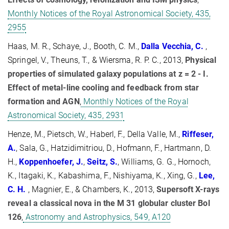
Monthly Notices of the Royal Astronomical Society, 435,
2955
Haas, M. R., Schaye, J., Booth, C. M.,
Dalla Vecchia, C.
,
Springel, V., Theuns, T., & Wiersma, R. P. C., 2013,
Physical
properties of simulated galaxy populations at z = 2 - I.
Effect of metal-line cooling and feedback from star
formation and AGN
,
Monthly Notices of the Royal
Astronomical Society, 435, 2931
Henze, M., Pietsch, W., Haberl, F., Della Valle, M.,
Riffeser,
A.
, Sala, G., Hatzidimitriou, D., Hofmann, F., Hartmann, D.
H.,
Koppenhoefer, J.
,
Seitz, S.
, Williams, G. G., Hornoch,
K., Itagaki, K., Kabashima, F., Nishiyama, K., Xing, G.,
Lee,
C. H.
, Magnier, E., & Chambers, K., 2013,
Supersoft X-rays
reveal a classical nova in the M 31 globular cluster Bol
126
,
Astronomy and Astrophysics, 549, A120