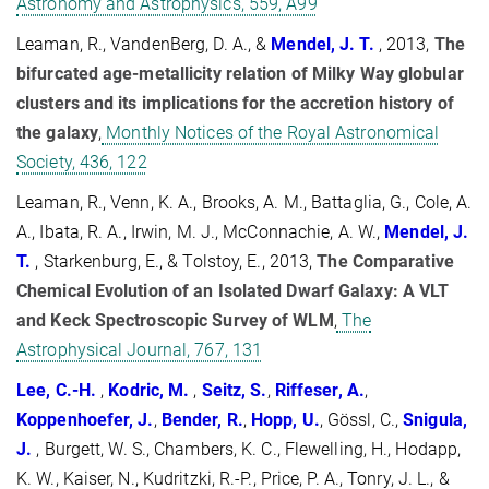
Astronomy and Astrophysics, 559, A99
Leaman, R., VandenBerg, D. A., &
Mendel, J. T.
, 2013,
The
bifurcated age-metallicity relation of Milky Way globular
clusters and its implications for the accretion history of
the galaxy
,
Monthly Notices of the Royal Astronomical
Society, 436, 122
Leaman, R., Venn, K. A., Brooks, A. M., Battaglia, G., Cole, A.
A., Ibata, R. A., Irwin, M. J., McConnachie, A. W.,
Mendel, J.
T.
, Starkenburg, E., & Tolstoy, E., 2013,
The Comparative
Chemical Evolution of an Isolated Dwarf Galaxy: A VLT
and Keck Spectroscopic Survey of WLM
,
The
Astrophysical Journal, 767, 131
Lee, C.-H.
,
Kodric, M.
,
Seitz, S.
,
Riffeser, A.
,
Koppenhoefer, J.
,
Bender, R.
,
Hopp, U.
, Gössl, C.,
Snigula,
J.
, Burgett, W. S., Chambers, K. C., Flewelling, H., Hodapp,
K. W., Kaiser, N., Kudritzki, R.-P., Price, P. A., Tonry, J. L., &