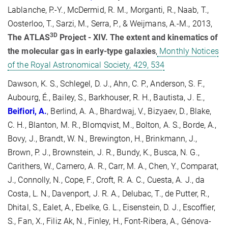
Lablanche, P.-Y., McDermid, R. M., Morganti, R., Naab, T.,
Oosterloo, T., Sarzi, M., Serra, P., & Weijmans, A.-M., 2013,
3D
The ATLAS
Project - XIV. The extent and kinematics of
the molecular gas in early-type galaxies
,
Monthly Notices
of the Royal Astronomical Society, 429, 534
Dawson, K. S., Schlegel, D. J., Ahn, C. P., Anderson, S. F.,
Aubourg, É., Bailey, S., Barkhouser, R. H., Bautista, J. E.,
Beifiori, A.
, Berlind, A. A., Bhardwaj, V., Bizyaev, D., Blake,
C. H., Blanton, M. R., Blomqvist, M., Bolton, A. S., Borde, A.,
Bovy, J., Brandt, W. N., Brewington, H., Brinkmann, J.,
Brown, P. J., Brownstein, J. R., Bundy, K., Busca, N. G.,
Carithers, W., Carnero, A. R., Carr, M. A., Chen, Y., Comparat,
J., Connolly, N., Cope, F., Croft, R. A. C., Cuesta, A. J., da
Costa, L. N., Davenport, J. R. A., Delubac, T., de Putter, R.,
Dhital, S., Ealet, A., Ebelke, G. L., Eisenstein, D. J., Escoffier,
S., Fan, X., Filiz Ak, N., Finley, H., Font-Ribera, A., Génova-