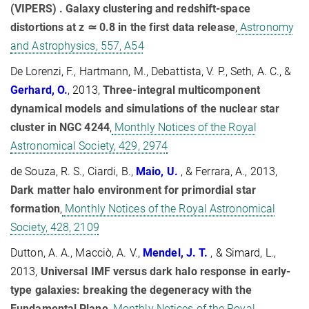
(VIPERS) . Galaxy clustering and redshift-space
distortions at z ≃ 0.8 in the first data release
,
Astronomy
and Astrophysics, 557, A54
De Lorenzi, F., Hartmann, M., Debattista, V. P., Seth, A. C., &
Gerhard, O.
, 2013,
Three-integral multicomponent
dynamical models and simulations of the nuclear star
cluster in NGC 4244
,
Monthly Notices of the Royal
Astronomical Society, 429, 2974
de Souza, R. S., Ciardi, B.,
Maio, U.
, & Ferrara, A., 2013,
Dark matter halo environment for primordial star
formation
,
Monthly Notices of the Royal Astronomical
Society, 428, 2109
Dutton, A. A., Macciò, A. V.,
Mendel, J. T.
, & Simard, L.,
2013,
Universal IMF versus dark halo response in early-
type galaxies: breaking the degeneracy with the
Fundamental Plane
,
Monthly Notices of the Royal