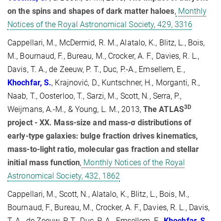
on the spins and shapes of dark matter haloes
,
Monthly
Notices of the Royal Astronomical Society, 429, 3316
Cappellari, M., McDermid, R. M., Alatalo, K., Blitz, L., Bois,
M., Bournaud, F., Bureau, M., Crocker, A. F., Davies, R. L.,
Davis, T. A., de Zeeuw, P. T., Duc, P.-A., Emsellem, E.,
Khochfar, S.
, Krajnović, D., Kuntschner, H., Morganti, R.,
Naab, T., Oosterloo, T., Sarzi, M., Scott, N., Serra, P.,
3D
Weijmans, A.-M., & Young, L. M., 2013,
The ATLAS
project - XX. Mass-size and mass-σ distributions of
early-type galaxies: bulge fraction drives kinematics,
mass-to-light ratio, molecular gas fraction and stellar
initial mass function
,
Monthly Notices of the Royal
Astronomical Society, 432, 1862
Cappellari, M., Scott, N., Alatalo, K., Blitz, L., Bois, M.,
Bournaud, F., Bureau, M., Crocker, A. F., Davies, R. L., Davis,
T. A., de Zeeuw, P. T., Duc, P.-A., Emsellem, E.,
Khochfar, S.
,