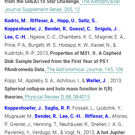
from the GREAT10 Star Challenge
,
The Astrophysical
Journal Supplement Series, 205, 12
Kodric, M.
,
Riffeser, A.
,
Hopp, U.
,
Seitz, S.
,
Koppenhoefer, J.
,
Bender, R.
,
Goessl, C.
,
Snigula, J.
,
Lee, C.-H.
, Ngeow, C.-C., Chambers, K. C., Magnier, E. A.,
Price, P. A., Burgett, W. S., Hodapp, K. W., Kaiser, N., &
Kudritzki, R.-P., 2013,
Properties of M31. II. A Cepheid
Disk Sample Derived from the First Year of PS1
PAndromeda Data
,
The Astronomical Journal, 145, 106
Kopp, M., Appleby, S. A., Achitouv, I., &
Weller, J.
, 2013,
Spherical collapse and halo mass function in f(R)
theories
,
Physical Review D, 88, 084015
Koppenhoefer, J.
,
Saglia, R.
P.
, Fossati, L., Lyubchik, Y.,
Mugrauer, M.,
Bender, R.
,
Lee, C.-H.
,
Riffeser, A.
, Afonso,
P., Greiner, J., Henning, T., Neuhäuser, R., Snellen, I. A. G.,
Pavlenko, Y., Verdugo, M., & Vogt, N., 2013,
A hot Jupiter