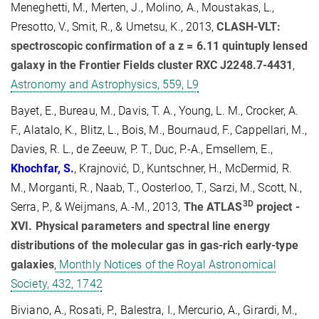
Meneghetti, M., Merten, J., Molino, A., Moustakas, L.,
Presotto, V., Smit, R., & Umetsu, K., 2013,
CLASH-VLT:
spectroscopic confirmation of a z = 6.11 quintuply lensed
galaxy in the Frontier Fields cluster RXC J2248.7-4431
,
Astronomy and Astrophysics, 559, L9
Bayet, E., Bureau, M., Davis, T. A., Young, L. M., Crocker, A.
F., Alatalo, K., Blitz, L., Bois, M., Bournaud, F., Cappellari, M.,
Davies, R. L., de Zeeuw, P. T., Duc, P.-A., Emsellem, E.,
Khochfar, S.
, Krajnović, D., Kuntschner, H., McDermid, R.
M., Morganti, R., Naab, T., Oosterloo, T., Sarzi, M., Scott, N.,
3D
Serra, P., & Weijmans, A.-M., 2013,
The ATLAS
project -
XVI. Physical parameters and spectral line energy
distributions of the molecular gas in gas-rich early-type
galaxies
,
Monthly Notices of the Royal Astronomical
Society, 432, 1742
Biviano, A., Rosati, P., Balestra, I., Mercurio, A., Girardi, M.,