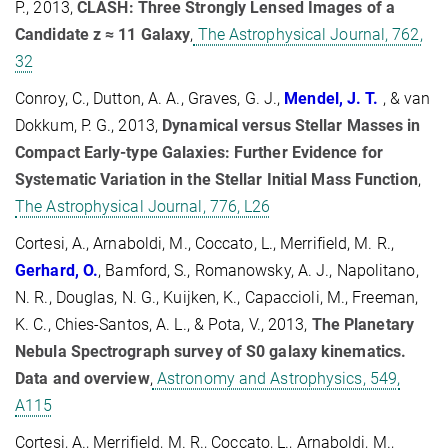
P., 2013,
CLASH: Three Strongly Lensed Images of a
Candidate z ≈ 11 Galaxy
,
The Astrophysical Journal, 762,
32
Conroy, C., Dutton, A. A., Graves, G. J.,
Mendel, J. T.
, & van
Dokkum, P. G., 2013,
Dynamical versus Stellar Masses in
Compact Early-type Galaxies: Further Evidence for
Systematic Variation in the Stellar Initial Mass Function
,
The Astrophysical Journal, 776, L26
Cortesi, A., Arnaboldi, M., Coccato, L., Merrifield, M. R.,
Gerhard, O.
, Bamford, S., Romanowsky, A. J., Napolitano,
N. R., Douglas, N. G., Kuijken, K., Capaccioli, M., Freeman,
K. C., Chies-Santos, A. L., & Pota, V., 2013,
The Planetary
Nebula Spectrograph survey of S0 galaxy kinematics.
Data and overview
,
Astronomy and Astrophysics, 549,
A115
Cortesi, A., Merrifield, M. R., Coccato, L., Arnaboldi, M.,