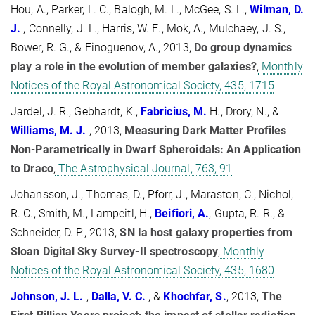
Hou, A., Parker, L. C., Balogh, M. L., McGee, S. L.,
Wilman, D.
J.
, Connelly, J. L., Harris, W. E., Mok, A., Mulchaey, J. S.,
Bower, R. G., & Finoguenov, A., 2013,
Do group dynamics
play a role in the evolution of member galaxies?
,
Monthly
Notices of the Royal Astronomical Society, 435, 1715
Jardel, J. R., Gebhardt, K.,
Fabricius, M.
H., Drory, N., &
Williams, M. J.
, 2013,
Measuring Dark Matter Profiles
Non-Parametrically in Dwarf Spheroidals: An Application
to Draco
,
The Astrophysical Journal, 763, 91
Johansson, J., Thomas, D., Pforr, J., Maraston, C., Nichol,
R. C., Smith, M., Lampeitl, H.,
Beifiori, A.
, Gupta, R. R., &
Schneider, D. P., 2013,
SN Ia host galaxy properties from
Sloan Digital Sky Survey-II spectroscopy
,
Monthly
Notices of the Royal Astronomical Society, 435, 1680
Johnson, J. L.
,
Dalla, V. C.
, &
Khochfar, S.
, 2013,
The