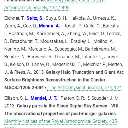
Astronomical Society, 432, 2496
Eichner, T.,
Seitz, S.
, Suyu, S. H., Halkola, A., Umetsu, K.,
Zitrin, A., Coe, D.,
Monna, A.
, Rosati, P., Grillo, C., Balestra,
I., Postman, M., Koekemoer, A., Zheng, W., Høst, O., Lemze,
D., Broadhurst, T., Moustakas, L., Bradley, L., Molino, A.,
Nonino, M., Mercurio, A., Scodeggio, M., Bartelmann, M.,
Benitez, N., Bouwens, R., Donahue, M., Infante, L., Jouvel,
S., Kelson, D., Lahav, O., Medezinski, E., Melchior, P., Merten,
J., & Riess, A., 2013,
Galaxy Halo Truncation and Giant Arc
Surface Brightness Reconstruction in the Cluster
MACSJ1206.2-0847
,
The Astrophysical Journal, 774, 124
Ellison, S. L.,
Mendel, J. T.
, Patton, D. R., & Scudder, J. M.,
2013,
Galaxy pairs in the Sloan Digital Sky Survey - VIII.
The observational properties of post-merger galaxies
,
Monthly Notices of the Royal Astronomical Society, 435,