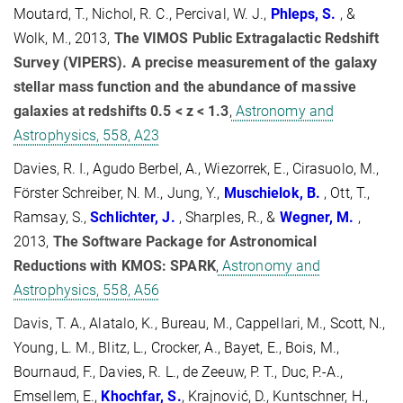
Moutard, T., Nichol, R. C., Percival, W. J.,
Phleps, S.
, &
Wolk, M., 2013,
The VIMOS Public Extragalactic Redshift
Survey (VIPERS). A precise measurement of the galaxy
stellar mass function and the abundance of massive
galaxies at redshifts 0.5 < z < 1.3
,
Astronomy and
Astrophysics, 558, A23
Davies, R. I., Agudo Berbel, A., Wiezorrek, E., Cirasuolo, M.,
Förster Schreiber, N. M., Jung, Y.,
Muschielok, B.
, Ott, T.,
Ramsay, S.,
Schlichter, J.
, Sharples, R., &
Wegner, M.
,
2013,
The Software Package for Astronomical
Reductions with KMOS: SPARK
,
Astronomy and
Astrophysics, 558, A56
Davis, T. A., Alatalo, K., Bureau, M., Cappellari, M., Scott, N.,
Young, L. M., Blitz, L., Crocker, A., Bayet, E., Bois, M.,
Bournaud, F., Davies, R. L., de Zeeuw, P. T., Duc, P.-A.,
Emsellem, E.,
Khochfar, S.
, Krajnović, D., Kuntschner, H.,