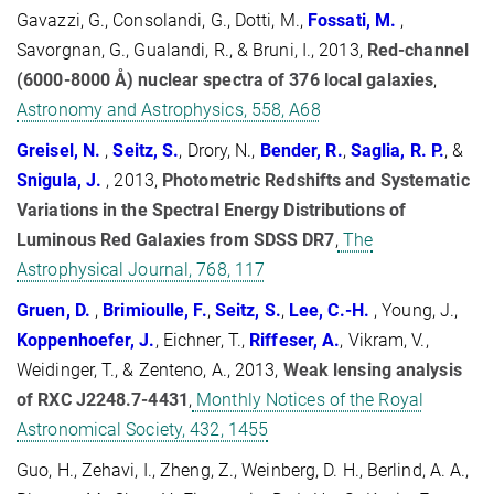
Gavazzi, G., Consolandi, G., Dotti, M.,
Fossati, M.
,
Savorgnan, G., Gualandi, R., & Bruni, I., 2013,
Red-channel
(6000-8000 Å) nuclear spectra of 376 local galaxies
,
Astronomy and Astrophysics, 558, A68
Greisel, N.
,
Seitz, S.
, Drory, N.,
Bender, R.
,
Saglia, R.
P.
, &
Snigula, J.
, 2013,
Photometric Redshifts and Systematic
Variations in the Spectral Energy Distributions of
Luminous Red Galaxies from SDSS DR7
,
The
Astrophysical Journal, 768, 117
Gruen, D.
,
Brimioulle, F.
,
Seitz, S.
,
Lee, C.-H.
, Young, J.,
Koppenhoefer, J.
, Eichner, T.,
Riffeser, A.
, Vikram, V.,
Weidinger, T., & Zenteno, A., 2013,
Weak lensing analysis
of RXC J2248.7-4431
,
Monthly Notices of the Royal
Astronomical Society, 432, 1455
Guo, H., Zehavi, I., Zheng, Z., Weinberg, D. H., Berlind, A. A.,