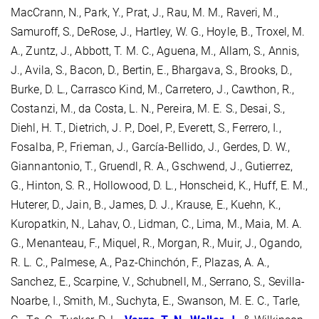
MacCrann, N., Park, Y., Prat, J., Rau, M. M., Raveri, M.,
Samuroff, S., DeRose, J., Hartley, W. G., Hoyle, B., Troxel, M.
A., Zuntz, J., Abbott, T. M. C., Aguena, M., Allam, S., Annis,
J., Avila, S., Bacon, D., Bertin, E., Bhargava, S., Brooks, D.,
Burke, D. L., Carrasco Kind, M., Carretero, J., Cawthon, R.,
Costanzi, M., da Costa, L. N., Pereira, M. E. S., Desai, S.,
Diehl, H. T., Dietrich, J. P., Doel, P., Everett, S., Ferrero, I.,
Fosalba, P., Frieman, J., García-Bellido, J., Gerdes, D. W.,
Giannantonio, T., Gruendl, R. A., Gschwend, J., Gutierrez,
G., Hinton, S. R., Hollowood, D. L., Honscheid, K., Huff, E. M.,
Huterer, D., Jain, B., James, D. J., Krause, E., Kuehn, K.,
Kuropatkin, N., Lahav, O., Lidman, C., Lima, M., Maia, M. A.
G., Menanteau, F., Miquel, R., Morgan, R., Muir, J., Ogando,
R. L. C., Palmese, A., Paz-Chinchón, F., Plazas, A. A.,
Sanchez, E., Scarpine, V., Schubnell, M., Serrano, S., Sevilla-
Noarbe, I., Smith, M., Suchyta, E., Swanson, M. E. C., Tarle,