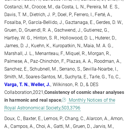
Costanzi, M., Crocce, M., da Costa, L. N., Pereira, M. E. S.,
Davis, T. M., Dietrich, J. P., Doel, P., Ferrero, I., Ferté, A.,
Fosalba, P., García-Bellido, J., Gaztanaga, E., Gerdes, D. W.,
Gruen, D., Gruendl, R. A., Gschwend, J., Gutierrez, G.,
Hartley, W. G., Hinton, S. R., Hollowood, D. L., Huterer, D.,
James, D. J., Kuehn, K., Kuropatkin, N., Maia, M. A. G.,
Marshall, J. L., Menanteau, F., Miquel, R., Morgan, R.,
Palmese, A., Paz-Chinchón, F., Plazas, A. A., Roodman, A.,
Sanchez, E., Schubnell, M., Serrano, S., Sevilla-Noarbe, I.,
Smith, M., Soares-Santos, M., Suchyta, E., Tarle, G., To, C.,
Varga, T.
N.
,
Weller, J.
, Wilkinson, R. D., & DES
Collaboration,2021,
Consistency of cosmic shear analyses
in harmonic and real space
,
Monthly Notices of the
Royal Astronomical Society,503,3796
Doux, C., Baxter, E., Lemos, P., Chang, C., Alarcon, A., Amon,
A., Campos, A., Choi, A., Gatti, M., Gruen, D., Jarvis, M.,