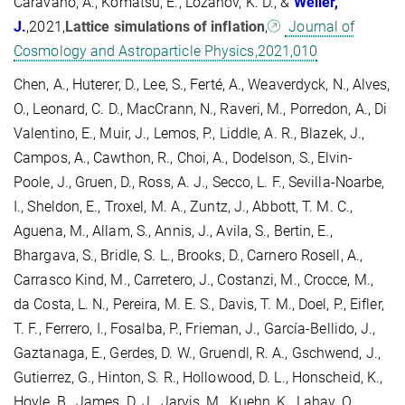
Caravano, A., Komatsu, E., Lozanov, K. D., &
Weller,
J.
,2021,
Lattice simulations of inflation
,
Journal of
Cosmology and Astroparticle Physics,2021,010
Chen, A., Huterer, D., Lee, S., Ferté, A., Weaverdyck, N., Alves,
O., Leonard, C. D., MacCrann, N., Raveri, M., Porredon, A., Di
Valentino, E., Muir, J., Lemos, P., Liddle, A. R., Blazek, J.,
Campos, A., Cawthon, R., Choi, A., Dodelson, S., Elvin-
Poole, J., Gruen, D., Ross, A. J., Secco, L. F., Sevilla-Noarbe,
I., Sheldon, E., Troxel, M. A., Zuntz, J., Abbott, T. M. C.,
Aguena, M., Allam, S., Annis, J., Avila, S., Bertin, E.,
Bhargava, S., Bridle, S. L., Brooks, D., Carnero Rosell, A.,
Carrasco Kind, M., Carretero, J., Costanzi, M., Crocce, M.,
da Costa, L. N., Pereira, M. E. S., Davis, T. M., Doel, P., Eifler,
T. F., Ferrero, I., Fosalba, P., Frieman, J., García-Bellido, J.,
Gaztanaga, E., Gerdes, D. W., Gruendl, R. A., Gschwend, J.,
Gutierrez, G., Hinton, S. R., Hollowood, D. L., Honscheid, K.,
Hoyle, B., James, D. J., Jarvis, M., Kuehn, K., Lahav, O.,