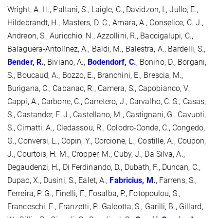
Wright, A. H., Paltani, S., Laigle, C., Davidzon, I., Jullo, E.,
Hildebrandt, H., Masters, D. C., Amara, A., Conselice, C. J.,
Andreon, S., Auricchio, N., Azzollini, R., Baccigalupi, C.,
Balaguera-Antolínez, A., Baldi, M., Balestra, A., Bardelli, S.,
Bender, R.
, Biviano, A.,
Bodendorf, C.
, Bonino, D., Borgani,
S., Boucaud, A., Bozzo, E., Branchini, E., Brescia, M.,
Burigana, C., Cabanac, R., Camera, S., Capobianco, V.,
Cappi, A., Carbone, C., Carretero, J., Carvalho, C. S., Casas,
S., Castander, F. J., Castellano, M., Castignani, G., Cavuoti,
S., Cimatti, A., Cledassou, R., Colodro-Conde, C., Congedo,
G., Conversi, L., Copin, Y., Corcione, L., Costille, A., Coupon,
J., Courtois, H. M., Cropper, M., Cuby, J., Da Silva, A.,
Degaudenzi, H., Di Ferdinando, D., Dubath, F., Duncan, C.,
Dupac, X., Dusini, S., Ealet, A.,
Fabricius, M.
, Farrens, S.,
Ferreira, P. G., Finelli, F., Fosalba, P., Fotopoulou, S.,
Franceschi, E., Franzetti, P., Galeotta, S., Garilli, B., Gillard,