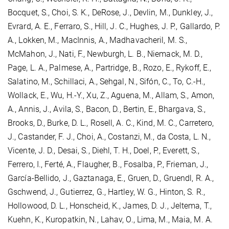
Bocquet, S., Choi, S. K., DeRose, J., Devlin, M., Dunkley, J.,
Evrard, A. E., Ferraro, S., Hill, J. C., Hughes, J. P., Gallardo, P.
A., Lokken, M., MacInnis, A., Madhavacheril, M. S.,
McMahon, J., Nati, F., Newburgh, L. B., Niemack, M. D.,
Page, L. A., Palmese, A., Partridge, B., Rozo, E., Rykoff, E.,
Salatino, M., Schillaci, A., Sehgal, N., Sifón, C., To, C.-H.,
Wollack, E., Wu, H.-Y., Xu, Z., Aguena, M., Allam, S., Amon,
A., Annis, J., Avila, S., Bacon, D., Bertin, E., Bhargava, S.,
Brooks, D., Burke, D. L., Rosell, A. C., Kind, M. C., Carretero,
J., Castander, F. J., Choi, A., Costanzi, M., da Costa, L. N.,
Vicente, J. D., Desai, S., Diehl, T. H., Doel, P., Everett, S.,
Ferrero, I., Ferté, A., Flaugher, B., Fosalba, P., Frieman, J.,
García-Bellido, J., Gaztanaga, E., Gruen, D., Gruendl, R. A.,
Gschwend, J., Gutierrez, G., Hartley, W. G., Hinton, S. R.,
Hollowood, D. L., Honscheid, K., James, D. J., Jeltema, T.,
Kuehn, K., Kuropatkin, N., Lahav, O., Lima, M., Maia, M. A.