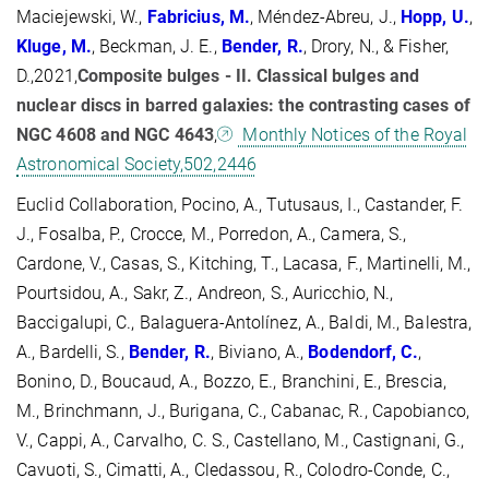
Maciejewski, W.,
Fabricius, M.
, Méndez-Abreu, J.,
Hopp, U.
,
Kluge, M.
, Beckman, J. E.,
Bender, R.
, Drory, N., & Fisher,
D.,2021,
Composite bulges - II. Classical bulges and
nuclear discs in barred galaxies: the contrasting cases of
NGC 4608 and NGC 4643
,
Monthly Notices of the Royal
Astronomical Society,502,2446
Euclid Collaboration, Pocino, A., Tutusaus, I., Castander, F.
J., Fosalba, P., Crocce, M., Porredon, A., Camera, S.,
Cardone, V., Casas, S., Kitching, T., Lacasa, F., Martinelli, M.,
Pourtsidou, A., Sakr, Z., Andreon, S., Auricchio, N.,
Baccigalupi, C., Balaguera-Antolínez, A., Baldi, M., Balestra,
A., Bardelli, S.,
Bender, R.
, Biviano, A.,
Bodendorf, C.
,
Bonino, D., Boucaud, A., Bozzo, E., Branchini, E., Brescia,
M., Brinchmann, J., Burigana, C., Cabanac, R., Capobianco,
V., Cappi, A., Carvalho, C. S., Castellano, M., Castignani, G.,
Cavuoti, S., Cimatti, A., Cledassou, R., Colodro-Conde, C.,