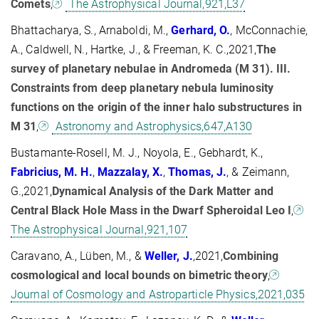
Comets
,
The Astrophysical Journal,921,L37
Bhattacharya, S., Arnaboldi, M.,
Gerhard, O.
, McConnachie,
A., Caldwell, N., Hartke, J., & Freeman, K. C.,2021,
The
survey of planetary nebulae in Andromeda (M 31). III.
Constraints from deep planetary nebula luminosity
functions on the origin of the inner halo substructures in
M 31
,
Astronomy and Astrophysics,647,A130
Bustamante-Rosell, M. J., Noyola, E., Gebhardt, K.,
Fabricius, M.
H.
,
Mazzalay, X.
,
Thomas, J.
, & Zeimann,
G.,2021,
Dynamical Analysis of the Dark Matter and
Central Black Hole Mass in the Dwarf Spheroidal Leo I
,
The Astrophysical Journal,921,107
Caravano, A., Lüben, M., &
Weller, J.
,2021,
Combining
cosmological and local bounds on bimetric theory
,
Journal of Cosmology and Astroparticle Physics,2021,035