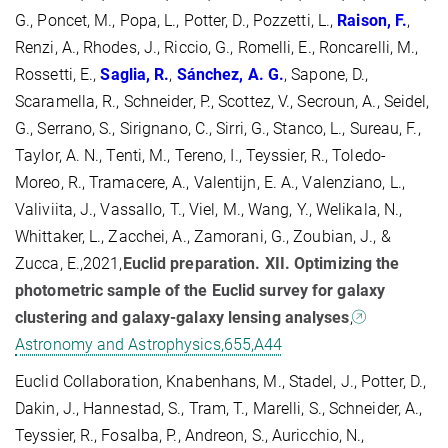
G., Poncet, M., Popa, L., Potter, D., Pozzetti, L.,
Raison, F.
,
Renzi, A., Rhodes, J., Riccio, G., Romelli, E., Roncarelli, M.,
Rossetti, E.,
Saglia, R.
,
Sánchez, A. G.
, Sapone, D.,
Scaramella, R., Schneider, P., Scottez, V., Secroun, A., Seidel,
G., Serrano, S., Sirignano, C., Sirri, G., Stanco, L., Sureau, F.,
Taylor, A. N., Tenti, M., Tereno, I., Teyssier, R., Toledo-
Moreo, R., Tramacere, A., Valentijn, E. A., Valenziano, L.,
Valiviita, J., Vassallo, T., Viel, M., Wang, Y., Welikala, N.,
Whittaker, L., Zacchei, A., Zamorani, G., Zoubian, J., &
Zucca, E.,2021,
Euclid preparation. XII. Optimizing the
photometric sample of the Euclid survey for galaxy
clustering and galaxy-galaxy lensing analyses
,
Astronomy and Astrophysics,655,A44
Euclid Collaboration, Knabenhans, M., Stadel, J., Potter, D.,
Dakin, J., Hannestad, S., Tram, T., Marelli, S., Schneider, A.,
Teyssier, R., Fosalba, P., Andreon, S., Auricchio, N.,