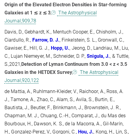
Origin of the Elevated Electron Densities in Star-forming
Galaxies at 1 ≲ z ≲ 3
,
The Astrophysical
Journal,909,78
Davis, D., Gebhardt, K., Mentuch Cooper, E., Chisholm, J.,
Ciardullo, R.,
Farrow, D.
J.
, Finkelstein, S. L., Gronwall, C.,
Gawiser, E., Hill, G. J.,
Hopp, U.
, Jeong, D., Landriau, M., Liu,
C., Lujan Niemeyer, M., Schneider, D. P.,
Snigula, J.
, & Tuttle,
S.,2021,
Detection of Lyman Continuum from 3.0 < z < 3.5
Galaxies in the HETDEX Survey
,
The Astrophysical
Journal,920,122
de Mattia, A., Ruhlmann-Kleider, V., Raichoor, A., Ross, A.
J., Tamone, A., Zhao, C., Alam, S., Avila, S., Burtin, E.,
Bautista, J., Beutler, F., Brinkmann, J., Brownstein, J. R.,
Chapman, M. J., Chuang, C.-H., Comparat, J., du Mas des
Bourboux, H., Dawson, K. S., de la Macorra, A., Gil-Marín,
H., Gonzalez-Perez, V., Gorgoni, C.,
Hou, J.
, Kong, H., Lin, S.,