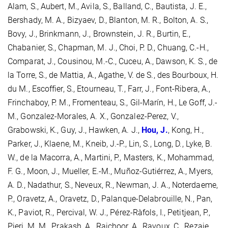
Alam, S., Aubert, M., Avila, S., Balland, C., Bautista, J. E.,
Bershady, M. A., Bizyaev, D., Blanton, M. R., Bolton, A. S.,
Bovy, J., Brinkmann, J., Brownstein, J. R., Burtin, E.,
Chabanier, S., Chapman, M. J., Choi, P. D., Chuang, C.-H.,
Comparat, J., Cousinou, M.-C., Cuceu, A., Dawson, K. S., de
la Torre, S., de Mattia, A., Agathe, V. de S., des Bourboux, H.
du M., Escoffier, S., Etourneau, T., Farr, J., Font-Ribera, A.,
Frinchaboy, P. M., Fromenteau, S., Gil-Marín, H., Le Goff, J.-
M., Gonzalez-Morales, A. X., Gonzalez-Perez, V.,
Grabowski, K., Guy, J., Hawken, A. J.,
Hou, J.
, Kong, H.,
Parker, J., Klaene, M., Kneib, J.-P., Lin, S., Long, D., Lyke, B.
W., de la Macorra, A., Martini, P., Masters, K., Mohammad,
F. G., Moon, J., Mueller, E.-M., Muñoz-Gutiérrez, A., Myers,
A. D., Nadathur, S., Neveux, R., Newman, J. A., Noterdaeme,
P., Oravetz, A., Oravetz, D., Palanque-Delabrouille, N., Pan,
K., Paviot, R., Percival, W. J., Pérez-Ràfols, I., Petitjean, P.,
Pieri, M. M., Prakash, A., Raichoor, A., Ravoux, C., Rezaie,