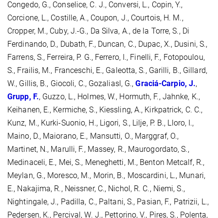
Congedo, G., Conselice, C. J., Conversi, L., Copin, Y.,
Corcione, L., Costille, A., Coupon, J., Courtois, H. M.,
Cropper, M., Cuby, J.-G., Da Silva, A., de la Torre, S., Di
Ferdinando, D., Dubath, F., Duncan, C., Dupac, X., Dusini, S.,
Farrens, S., Ferreira, P. G., Ferrero, I., Finelli, F., Fotopoulou,
S., Frailis, M., Franceschi, E., Galeotta, S., Garilli, B., Gillard,
W., Gillis, B., Giocoli, C., Gozaliasl, G.,
Graciá-Carpio, J.
,
Grupp, F.
, Guzzo, L., Holmes, W., Hormuth, F., Jahnke, K.,
Keihanen, E., Kermiche, S., Kiessling, A., Kirkpatrick, C. C.,
Kunz, M., Kurki-Suonio, H., Ligori, S., Lilje, P. B., Lloro, I.,
Maino, D., Maiorano, E., Mansutti, O., Marggraf, O.,
Martinet, N., Marulli, F., Massey, R., Maurogordato, S.,
Medinaceli, E., Mei, S., Meneghetti, M., Benton Metcalf, R.,
Meylan, G., Moresco, M., Morin, B., Moscardini, L., Munari,
E., Nakajima, R., Neissner, C., Nichol, R. C., Niemi, S.,
Nightingale, J., Padilla, C., Paltani, S., Pasian, F., Patrizii, L.,
Pedersen, K., Percival, W. J., Pettorino, V., Pires, S., Polenta,