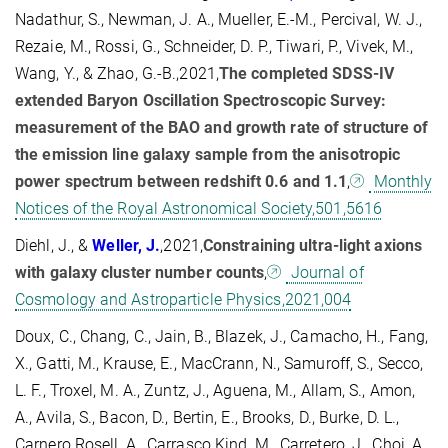
Nadathur, S., Newman, J. A., Mueller, E.-M., Percival, W. J.,
Rezaie, M., Rossi, G., Schneider, D. P., Tiwari, P., Vivek, M.,
Wang, Y., & Zhao, G.-B.,2021,
The completed SDSS-IV
extended Baryon Oscillation Spectroscopic Survey:
measurement of the BAO and growth rate of structure of
the emission line galaxy sample from the anisotropic
power spectrum between redshift 0.6 and 1.1
,
Monthly
Notices of the Royal Astronomical Society,501,5616
Diehl, J., &
Weller, J.
,2021,
Constraining ultra-light axions
with galaxy cluster number counts
,
Journal of
Cosmology and Astroparticle Physics,2021,004
Doux, C., Chang, C., Jain, B., Blazek, J., Camacho, H., Fang,
X., Gatti, M., Krause, E., MacCrann, N., Samuroff, S., Secco,
L. F., Troxel, M. A., Zuntz, J., Aguena, M., Allam, S., Amon,
A., Avila, S., Bacon, D., Bertin, E., Brooks, D., Burke, D. L.,
Carnero Rosell, A., Carrasco Kind, M., Carretero, J., Choi, A.,