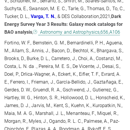
V., Schubnell, M., Serrano, S., Smith, M., Soares-Santos, M.,
Suchyta, E., Swanson, M. E. C., Tarle, G., Thomas, D., To, C.,
Tucker, D. L.,
Varga, T.
N.
, & DES Collaboration,2021,
Dark
Energy Survey Year 3 Results: Galaxy mock catalogs for
BAO analysis
,
Astronomy and Astrophysics,656,A106
Fortino, W. F., Bernstein, G. M., Bernardinelli, P. H., Aguena,
M., Allam, S., Annis, J., Bacon, D., Bechtol, K., Bhargava, S.,
Brooks, D., Burke, D. L., Carretero, J., Choi, A., Costanzi, M.,
Costa, L. N. da ., Pereira, M. E. S., De Vicente, J., Desai, S.,
Doel, P., Drlica-Wagner, A., Eckert, K., Eifler, T. F., Evrard, A.
E., Ferrero, I., Frieman, J., García-Bellido, J., Gaztañaga, E.,
Gerdes, D. W., Gruendl, R. A., Gschwend, J., Gutierrez, G.,
Hartley, W. G., Hinton, S. R., Hollowood, D. L., Honscheid, K.,
James, D. J., Jarvis, M., Kent, S., Kuehn, K., Kuropatkin, N.,
Maia, M. A. G., Marshall, J. L., Menanteau, F., Miquel, R.,
Morgan, R., Myles, J., Ogando, R. L. C., Palmese, A., Paz-
Chinchón, F., Plazas, A. A., Roodman, A., Rykoff, E. S.,