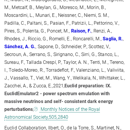
M., Metcalf, B., Meylan, G., Moresco, M., Morin, B.,
Moscardini, L., Munari, E., Neissner, C., Niemi, S. M.,
Padilla, C., Paltani, S., Pasian, F., Patrizii, L., Pettorino, V.,
Pires, S., Polenta, G., Poncet, M.,
Raison, F.
, Renzi, A.,
Rhodes, J., Riccio, G., Romelli, E., Roncarelli, M.,
Saglia, R.
,
Sánchez, A. G.
, Sapone, D., Schneider, P., Scottez, V.,
Secroun, A., Serrano, S., Sirignano, C., Sirri, G., Stanco, L.,
Sureau, F., Tallada Crespí, P., Taylor, A. N., Tenti, M., Tereno,
I., Toledo-Moreo, R., Torradeflot, F., Valenziano, L., Valiviita,
J., Vassallo, T., Viel, M., Wang, Y., Welikala, N., Whittaker, L.,
Zacchei, A., & Zucca, E.,2021,
Euclid preparation: IX.
EuclidEmulator2 - power spectrum emulation with
massive neutrinos and self- consistent dark energy
perturbations
,
Monthly Notices of the Royal
Astronomical Society,505,2840
Euclid Collaboration, Ilbert, O., de la Torre, S., Martinet, N.,