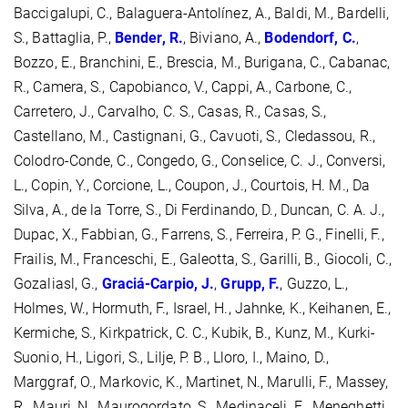
Baccigalupi, C., Balaguera-Antolínez, A., Baldi, M., Bardelli,
S., Battaglia, P.,
Bender, R.
, Biviano, A.,
Bodendorf, C.
,
Bozzo, E., Branchini, E., Brescia, M., Burigana, C., Cabanac,
R., Camera, S., Capobianco, V., Cappi, A., Carbone, C.,
Carretero, J., Carvalho, C. S., Casas, R., Casas, S.,
Castellano, M., Castignani, G., Cavuoti, S., Cledassou, R.,
Colodro-Conde, C., Congedo, G., Conselice, C. J., Conversi,
L., Copin, Y., Corcione, L., Coupon, J., Courtois, H. M., Da
Silva, A., de la Torre, S., Di Ferdinando, D., Duncan, C. A. J.,
Dupac, X., Fabbian, G., Farrens, S., Ferreira, P. G., Finelli, F.,
Frailis, M., Franceschi, E., Galeotta, S., Garilli, B., Giocoli, C.,
Gozaliasl, G.,
Graciá-Carpio, J.
,
Grupp, F.
, Guzzo, L.,
Holmes, W., Hormuth, F., Israel, H., Jahnke, K., Keihanen, E.,
Kermiche, S., Kirkpatrick, C. C., Kubik, B., Kunz, M., Kurki-
Suonio, H., Ligori, S., Lilje, P. B., Lloro, I., Maino, D.,
Marggraf, O., Markovic, K., Martinet, N., Marulli, F., Massey,
R., Mauri, N., Maurogordato, S., Medinaceli, E., Meneghetti,