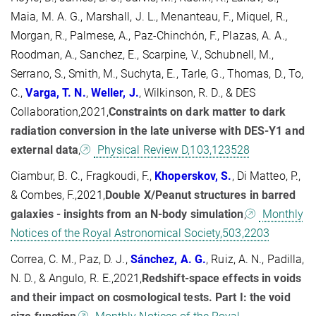
Maia, M. A. G., Marshall, J. L., Menanteau, F., Miquel, R.,
Morgan, R., Palmese, A., Paz-Chinchón, F., Plazas, A. A.,
Roodman, A., Sanchez, E., Scarpine, V., Schubnell, M.,
Serrano, S., Smith, M., Suchyta, E., Tarle, G., Thomas, D., To,
C.,
Varga, T.
N.
,
Weller, J.
, Wilkinson, R. D., & DES
Collaboration,2021,
Constraints on dark matter to dark
radiation conversion in the late universe with DES-Y1 and
external data
,
Physical Review D,103,123528
Ciambur, B. C., Fragkoudi, F.,
Khoperskov, S.
, Di Matteo, P.,
& Combes, F.,2021,
Double X/Peanut structures in barred
galaxies - insights from an N-body simulation
,
Monthly
Notices of the Royal Astronomical Society,503,2203
Correa, C. M., Paz, D. J.,
Sánchez, A. G.
, Ruiz, A. N., Padilla,
N. D., & Angulo, R. E.,2021,
Redshift-space effects in voids
and their impact on cosmological tests. Part I: the void