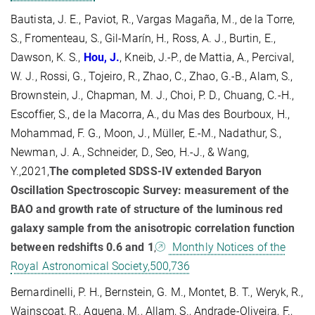
Bautista, J. E., Paviot, R., Vargas Magaña, M., de la Torre,
S., Fromenteau, S., Gil-Marín, H., Ross, A. J., Burtin, E.,
Dawson, K. S.,
Hou, J.
, Kneib, J.-P., de Mattia, A., Percival,
W. J., Rossi, G., Tojeiro, R., Zhao, C., Zhao, G.-B., Alam, S.,
Brownstein, J., Chapman, M. J., Choi, P. D., Chuang, C.-H.,
Escoffier, S., de la Macorra, A., du Mas des Bourboux, H.,
Mohammad, F. G., Moon, J., Müller, E.-M., Nadathur, S.,
Newman, J. A., Schneider, D., Seo, H.-J., & Wang,
Y.,2021,
The completed SDSS-IV extended Baryon
Oscillation Spectroscopic Survey: measurement of the
BAO and growth rate of structure of the luminous red
galaxy sample from the anisotropic correlation function
between redshifts 0.6 and 1
,
Monthly Notices of the
Royal Astronomical Society,500,736
Bernardinelli, P. H., Bernstein, G. M., Montet, B. T., Weryk, R.,
Wainscoat, R., Aguena, M., Allam, S., Andrade-Oliveira, F.,