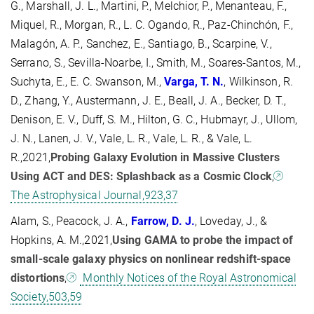
G., Marshall, J. L., Martini, P., Melchior, P., Menanteau, F.,
Miquel, R., Morgan, R., L. C. Ogando, R., Paz-Chinchón, F.,
Malagón, A. P., Sanchez, E., Santiago, B., Scarpine, V.,
Serrano, S., Sevilla-Noarbe, I., Smith, M., Soares-Santos, M.,
Suchyta, E., E. C. Swanson, M.,
Varga, T.
N.
, Wilkinson, R.
D., Zhang, Y., Austermann, J. E., Beall, J. A., Becker, D. T.,
Denison, E. V., Duff, S. M., Hilton, G. C., Hubmayr, J., Ullom,
J. N., Lanen, J. V., Vale, L. R., Vale, L. R., & Vale, L.
R.,2021,
Probing Galaxy Evolution in Massive Clusters
Using ACT and DES: Splashback as a Cosmic Clock
,
The Astrophysical Journal,923,37
Alam, S., Peacock, J. A.,
Farrow, D.
J.
, Loveday, J., &
Hopkins, A. M.,2021,
Using GAMA to probe the impact of
small-scale galaxy physics on nonlinear redshift-space
distortions
,
Monthly Notices of the Royal Astronomical
Society,503,59