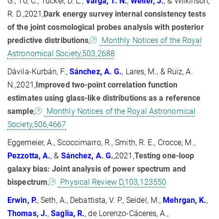
G., To, C., Tucker, D. L.,
Varga, T.
N.
,
Weller, J.
, & Wilkinson,
R. D.,2021,
Dark energy survey internal consistency tests
of the joint cosmological probes analysis with posterior
predictive distributions
,
Monthly Notices of the Royal
Astronomical Society,503,2688
Dávila-Kurbán, F.,
Sánchez, A. G.
, Lares, M., & Ruiz, A.
N.,2021,
Improved two-point correlation function
estimates using glass-like distributions as a reference
sample
,
Monthly Notices of the Royal Astronomical
Society,506,4667
Eggemeier, A., Scoccimarro, R., Smith, R. E., Crocce, M.,
Pezzotta, A.
, &
Sánchez, A. G.
,2021,
Testing one-loop
galaxy bias: Joint analysis of power spectrum and
bispectrum
,
Physical Review D,103,123550
Erwin, P.
, Seth, A., Debattista, V. P., Seidel, M.,
Mehrgan, K.
,
Thomas, J.
,
Saglia, R.
, de Lorenzo-Cáceres, A.,