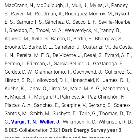
MacCrann, N., McCullough, J., Muir, J., Myles, J., Pandey,
S., Raveri, M., Roodman, A., Rodriguez-Monroy, M., Rykoff,
E. S., Samuroff, S., Sánchez, C., Secco, L. F., Sevilla-Noarbe,
I., Sheldon, E., Troxel, M. A., Weaverdyck, N., Yanny, B.,
Aguena, M., Avila, S., Bacon, D., Bertin, E., Bhargava, S.,
Brooks, D., Burke, D. L., Carretero, J., Costanzi, M., da Costa,
L. N., Pereira, M. E. S., De Vicente, J., Desai, S., Evrard, A. E.,
Ferrero, I., Frieman, J., García-Bellido, J., Gaztanaga, E.,
Gerdes, D. W., Giannantonio, T., Gschwend, J., Gutierrez, G.,
Hinton, S. R., Hollowood, D. L., Honscheid, K., James, D. J.,
Kuehn, K., Lahav, O., Lima, M., Maia, M. A. G., Menanteau,
F., Miquel, R., Morgan, R., Palmese, A., Paz-Chinchón, F.,
Plazas, A. A., Sanchez, E., Scarpine, V., Serrano, S., Soares-
Santos, M., Smith, M., Suchyta, E., Tarle, G., Thomas, D., To,
C.,
Varga, T.
N.
,
Weller, J.
, Wilkinson, R. D., Wilkinson, R. D.,
& DES Collaboration,2021,
Dark Energy Survey year 3