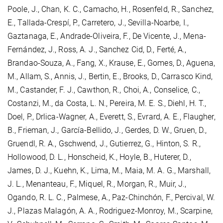
Poole, J., Chan, K. C., Camacho, H., Rosenfeld, R., Sanchez,
E., Tallada-Crespí, P., Carretero, J., Sevilla-Noarbe, I.,
Gaztanaga, E., Andrade-Oliveira, F., De Vicente, J., Mena-
Fernández, J., Ross, A. J., Sanchez Cid, D., Ferté, A.,
Brandao-Souza, A., Fang, X., Krause, E., Gomes, D., Aguena,
M., Allam, S., Annis, J., Bertin, E., Brooks, D., Carrasco Kind,
M., Castander, F. J., Cawthon, R., Choi, A., Conselice, C.,
Costanzi, M., da Costa, L. N., Pereira, M. E. S., Diehl, H. T.,
Doel, P., Drlica-Wagner, A., Everett, S., Evrard, A. E., Flaugher,
B., Frieman, J., García-Bellido, J., Gerdes, D. W., Gruen, D.,
Gruendl, R. A., Gschwend, J., Gutierrez, G., Hinton, S. R.,
Hollowood, D. L., Honscheid, K., Hoyle, B., Huterer, D.,
James, D. J., Kuehn, K., Lima, M., Maia, M. A. G., Marshall,
J. L., Menanteau, F., Miquel, R., Morgan, R., Muir, J.,
Ogando, R. L. C., Palmese, A., Paz-Chinchón, F., Percival, W.
J., Plazas Malagón, A. A., Rodriguez-Monroy, M., Scarpine,