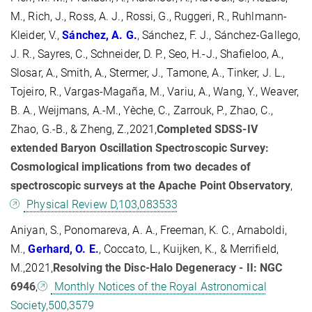
M., Rich, J., Ross, A. J., Rossi, G., Ruggeri, R., Ruhlmann-
Kleider, V.,
Sánchez, A. G.
, Sánchez, F. J., Sánchez-Gallego,
J. R., Sayres, C., Schneider, D. P., Seo, H.-J., Shafieloo, A.,
Slosar, A., Smith, A., Stermer, J., Tamone, A., Tinker, J. L.,
Tojeiro, R., Vargas-Magaña, M., Variu, A., Wang, Y., Weaver,
B. A., Weijmans, A.-M., Yèche, C., Zarrouk, P., Zhao, C.,
Zhao, G.-B., & Zheng, Z.,2021,
Completed SDSS-IV
extended Baryon Oscillation Spectroscopic Survey:
Cosmological implications from two decades of
spectroscopic surveys at the Apache Point Observatory
,
Physical Review D,103,083533
Aniyan, S., Ponomareva, A. A., Freeman, K. C., Arnaboldi,
M.,
Gerhard, O.
E.
, Coccato, L., Kuijken, K., & Merrifield,
M.,2021,
Resolving the Disc-Halo Degeneracy - II: NGC
6946
,
Monthly Notices of the Royal Astronomical
Society,500,3579