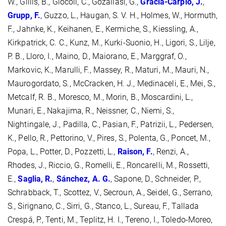
W., Gillis, B., Giocoli, C., Gozaliasl, G.,
Graciá-Carpio, J.
,
Grupp, F.
, Guzzo, L., Haugan, S. V. H., Holmes, W., Hormuth,
F., Jahnke, K., Keihanen, E., Kermiche, S., Kiessling, A.,
Kirkpatrick, C. C., Kunz, M., Kurki-Suonio, H., Ligori, S., Lilje,
P. B., Lloro, I., Maino, D., Maiorano, E., Marggraf, O.,
Markovic, K., Marulli, F., Massey, R., Maturi, M., Mauri, N.,
Maurogordato, S., McCracken, H. J., Medinaceli, E., Mei, S.,
Metcalf, R. B., Moresco, M., Morin, B., Moscardini, L.,
Munari, E., Nakajima, R., Neissner, C., Niemi, S.,
Nightingale, J., Padilla, C., Pasian, F., Patrizii, L., Pedersen,
K., Pello, R., Pettorino, V., Pires, S., Polenta, G., Poncet, M.,
Popa, L., Potter, D., Pozzetti, L.,
Raison, F.
, Renzi, A.,
Rhodes, J., Riccio, G., Romelli, E., Roncarelli, M., Rossetti,
E.,
Saglia, R.
,
Sánchez, A. G.
, Sapone, D., Schneider, P.,
Schrabback, T., Scottez, V., Secroun, A., Seidel, G., Serrano,
S., Sirignano, C., Sirri, G., Stanco, L., Sureau, F., Tallada
Crespá, P., Tenti, M., Teplitz, H. I., Tereno, I., Toledo-Moreo,