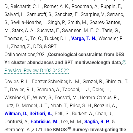
D., Reichardt, C. L., Romer, A. K., Roodman, A., Ruppin, F.,
Salvati, L., Samuroff, S., Sanchez, E., Scarpine, V., Serrano,
S., Sevilla-Noarbe, I., Singh, P., Smith, M., Soares-Santos,
M., Stark, A. A., Suchyta, E., Swanson, M. E. C., Tarle, G.,
Thomas, D., To, C., Tucker, D. L.,
Varga, T.
N.
, Wechsler, R.
H., Zhang, Z., DES, & SPT
Collaborations,2021,
Cosmological constraints from DES
Y1 cluster abundances and SPT multiwavelength data
,
Physical Review D,103,043522
Davies, R. L., Förster Schreiber, N. M., Genzel, R., Shimizu, T.
T., Davies, R. I., Schruba, A., Tacconi, L. J., Übler, H.,
Wisnioski, E., Wuyts, S., Fossati, M., Herrera-Camus, R.,
Lutz, D., Mendel, J. T., Naab, T., Price, S. H., Renzini, A.,
Wilman, D.
,
Beifiori, A.
, Belli, S., Burkert, A., Chan, J.,
Contursi, A.,
Fabricius, M.
, Lee, M. M.,
Saglia, R.
P.
, &
3D
Sternberg, A.,2021,
The KMOS
Survey: Investigating the