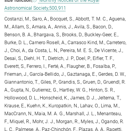
size function
,
Monthly Notices of the Royal
Astronomical Society,500,911
Costanzi, M., Saro, A., Bocquet, S., Abbott, T. M. C., Aguena,
M., Allam, S., Amara, A., Annis, J., Avila, S., Bacon, D.,
Benson, B. A., Bhargava, S., Brooks, D., Buckley-Geer, E.,
Burke, D. L., Carnero Rosell, A., Carrasco Kind, M., Carretero,
J., Choi, A., da Costa, L. N., Pereira, M. E. S., De Vicente, J.,
Desai, S., Diehl, H. T., Dietrich, J. P., Doel, P., Eifler, T. F.,
Everett, S., Ferrero, I., Ferté, A., Flaugher, B., Fosalba, P.,
Frieman, J., García-Bellido, J., Gaztanaga, E., Gerdes, D. W.,
Giannantonio, T., Giles, P., Grandis, S., Gruen, D., Gruendl, R.
A., Gupta, N., Gutierrez, G., Hartley, W. G., Hinton, S. R.,
Hollowood, D. L., Honscheid, K., James, D. J., Jeltema, T.,
Krause, E., Kuehn, K., Kuropatkin, N., Lahav, O., Lima, M.,
MacCrann, N., Maia, M. A. G., Marshall, J. L., Menanteau,
F., Miquel, R., Mohr, J. J., Morgan, R., Myles, J., Ogando, R.
L. C., Palmese, A., Paz-Chinchón, F., Plazas, A. A., Rapetti,