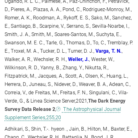
Ogando, R. L. C., Palmese, A., Paz-Chinchón, F., Petravick,
D., Pieres, A., Plazas, A. A., Pond, C., Rodriguez-Monroy, M.,
Romer, A. K., Roodman, A., Rykoff, E. S., Sako, M., Sanchez,
E., Santiago, B., Scarpine, V., Serrano, S., Sevilla-Noarbe, I.,
Smith, J. A., Smith, M., Soares-Santos, M., Suchyta, E.,
Swanson, M. E. C., Tarle, G., Thomas, D., To, C., Tremblay, P.
E., Troxel, M. A., Tucker, D. L., Turner, D. J.,
Varga, T.
N.
,
Walker, A. R., Wechsler, R. H.,
Weller, J.
, Wester, W.,
Wilkinson, R. D., Yanny, B., Zhang, Y., Nikutta, R.,
Fitzpatrick, M., Jacques, A., Scott, A., Olsen, K., Huang, L.,
Herrera, D., Juneau, S., Nidever, D., Weaver, B. A., Adean, C.,
Correia, V., de Freitas, M., Freitas, F. N., Singulani, C., Vila-
Verde, G., & Linea Science Server,2021,
The Dark Energy
Survey Data Release 2
,
The Astrophysical Journal
Supplement Series,255,20
Adhikari, S., Shin, T.-. hyeon ., Jain, B., Hilton, M., Baxter, E.,
Chang, C., Wechsler, R. H., Battaglia, N., Bond, J. R.,