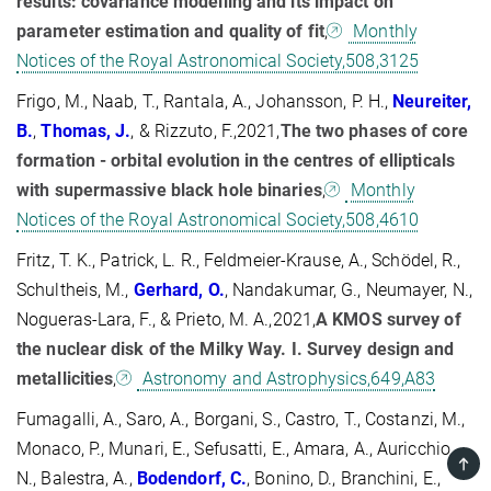
results: covariance modelling and its impact on
parameter estimation and quality of fit
,
Monthly
Notices of the Royal Astronomical Society,508,3125
Frigo, M., Naab, T., Rantala, A., Johansson, P. H.,
Neureiter,
B.
,
Thomas, J.
, & Rizzuto, F.,2021,
The two phases of core
formation - orbital evolution in the centres of ellipticals
with supermassive black hole binaries
,
Monthly
Notices of the Royal Astronomical Society,508,4610
Fritz, T. K., Patrick, L. R., Feldmeier-Krause, A., Schödel, R.,
Schultheis, M.,
Gerhard, O.
, Nandakumar, G., Neumayer, N.,
Nogueras-Lara, F., & Prieto, M. A.,2021,
A KMOS survey of
the nuclear disk of the Milky Way. I. Survey design and
metallicities
,
Astronomy and Astrophysics,649,A83
Fumagalli, A., Saro, A., Borgani, S., Castro, T., Costanzi, M.,
Monaco, P., Munari, E., Sefusatti, E., Amara, A., Auricchio,
TOP
N., Balestra, A.,
Bodendorf, C.
, Bonino, D., Branchini, E.,