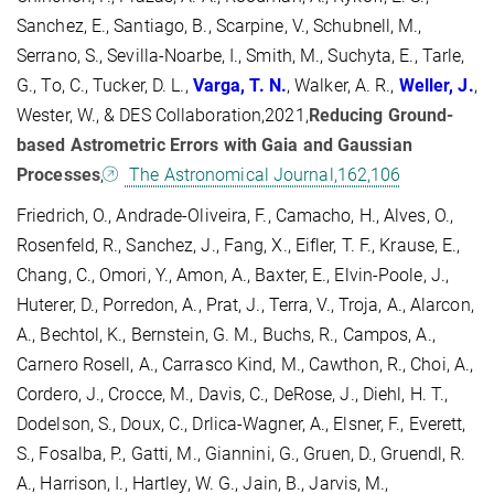
Sanchez, E., Santiago, B., Scarpine, V., Schubnell, M.,
Serrano, S., Sevilla-Noarbe, I., Smith, M., Suchyta, E., Tarle,
G., To, C., Tucker, D. L.,
Varga, T.
N.
, Walker, A. R.,
Weller, J.
,
Wester, W., & DES Collaboration,2021,
Reducing Ground-
based Astrometric Errors with Gaia and Gaussian
Processes
,
The Astronomical Journal,162,106
Friedrich, O., Andrade-Oliveira, F., Camacho, H., Alves, O.,
Rosenfeld, R., Sanchez, J., Fang, X., Eifler, T. F., Krause, E.,
Chang, C., Omori, Y., Amon, A., Baxter, E., Elvin-Poole, J.,
Huterer, D., Porredon, A., Prat, J., Terra, V., Troja, A., Alarcon,
A., Bechtol, K., Bernstein, G. M., Buchs, R., Campos, A.,
Carnero Rosell, A., Carrasco Kind, M., Cawthon, R., Choi, A.,
Cordero, J., Crocce, M., Davis, C., DeRose, J., Diehl, H. T.,
Dodelson, S., Doux, C., Drlica-Wagner, A., Elsner, F., Everett,
S., Fosalba, P., Gatti, M., Giannini, G., Gruen, D., Gruendl, R.
A., Harrison, I., Hartley, W. G., Jain, B., Jarvis, M.,