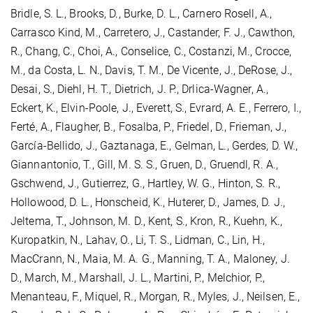
Bridle, S. L., Brooks, D., Burke, D. L., Carnero Rosell, A.,
Carrasco Kind, M., Carretero, J., Castander, F. J., Cawthon,
R., Chang, C., Choi, A., Conselice, C., Costanzi, M., Crocce,
M., da Costa, L. N., Davis, T. M., De Vicente, J., DeRose, J.,
Desai, S., Diehl, H. T., Dietrich, J. P., Drlica-Wagner, A.,
Eckert, K., Elvin-Poole, J., Everett, S., Evrard, A. E., Ferrero, I.,
Ferté, A., Flaugher, B., Fosalba, P., Friedel, D., Frieman, J.,
García-Bellido, J., Gaztanaga, E., Gelman, L., Gerdes, D. W.,
Giannantonio, T., Gill, M. S. S., Gruen, D., Gruendl, R. A.,
Gschwend, J., Gutierrez, G., Hartley, W. G., Hinton, S. R.,
Hollowood, D. L., Honscheid, K., Huterer, D., James, D. J.,
Jeltema, T., Johnson, M. D., Kent, S., Kron, R., Kuehn, K.,
Kuropatkin, N., Lahav, O., Li, T. S., Lidman, C., Lin, H.,
MacCrann, N., Maia, M. A. G., Manning, T. A., Maloney, J.
D., March, M., Marshall, J. L., Martini, P., Melchior, P.,
Menanteau, F., Miquel, R., Morgan, R., Myles, J., Neilsen, E.,