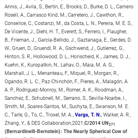
Annis, J., Avila, S., Bertin, E., Brooks, D., Burke, D. L., Carnero
Rosell, A., Carrasco Kind, M., Carretero, J., Cawthon, R.,
Conselice, C., Costanzi, M., da Costa, L. N., Pereira, M. E. S.,
De Vicente, J., Diehl, H. T., Everett, S., Ferrero, I., Flaugher,
B., Frieman, J., García-Bellido, J., Gaztanaga, E., Gerdes, D.
W., Gruen, D., Gruendl, R. A., Gschwend, J., Gutierrez, G.,
Hinton, S. R., Hollowood, D. L., Honscheid, K., James, D. J.,
Kuehn, K., Kuropatkin, N., Lahav, O., Maia, M. A. G.,
Marshall, J. L., Menanteau, F., Miquel, R., Morgan, R.,
Ogando, R. L. C., Paz-Chinchón, F., Pieres, A., Malagón, A.
A. P., Rodriguez-Monroy, M., Romer, A. K., Roodman, A.,
Sanchez, E., Schubnell, M., Serrano, S., Sevilla-Noarbe, I.,
Smith, M., Soares-Santos, M., Suchyta, E., Swanson, M. E.
C., Tarle, G., To, C., Troxel, M. A.,
Varga, T.
N.
, Walker, A. R.,
Zhang, Y., & DES Collaboration,2021,
C/2014 UN
271
(Bernardinelli-Bernstein): The Nearly Spherical Cow of