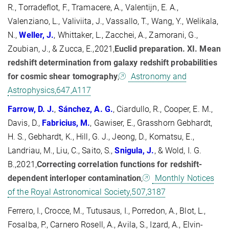
R., Torradeflot, F., Tramacere, A., Valentijn, E. A.,
Valenziano, L., Valiviita, J., Vassallo, T., Wang, Y., Welikala,
N.,
Weller, J.
, Whittaker, L., Zacchei, A., Zamorani, G.,
Zoubian, J., & Zucca, E.,2021,
Euclid preparation. XI. Mean
redshift determination from galaxy redshift probabilities
for cosmic shear tomography
,
Astronomy and
Astrophysics,647,A117
Farrow, D.
J.
,
Sánchez, A. G.
, Ciardullo, R., Cooper, E. M.,
Davis, D.,
Fabricius, M.
, Gawiser, E., Grasshorn Gebhardt,
H. S., Gebhardt, K., Hill, G. J., Jeong, D., Komatsu, E.,
Landriau, M., Liu, C., Saito, S.,
Snigula, J.
, & Wold, I. G.
B.,2021,
Correcting correlation functions for redshift-
dependent interloper contamination
,
Monthly Notices
of the Royal Astronomical Society,507,3187
Ferrero, I., Crocce, M., Tutusaus, I., Porredon, A., Blot, L.,
Fosalba, P., Carnero Rosell, A., Avila, S., Izard, A., Elvin-