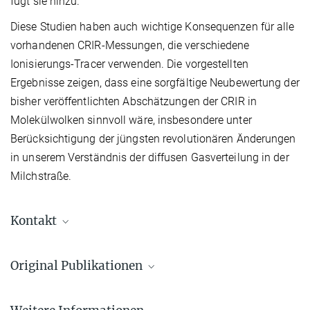
fügt sie hinzu.
Diese Studien haben auch wichtige Konsequenzen für alle
vorhandenen CRIR-Messungen, die verschiedene
Ionisierungs-Tracer verwenden. Die vorgestellten
Ergebnisse zeigen, dass eine sorgfältige Neubewertung der
bisher veröffentlichten Abschätzungen der CRIR in
Molekülwolken sinnvoll wäre, insbesondere unter
Berücksichtigung der jüngsten revolutionären Änderungen
in unserem Verständnis der diffusen Gasverteilung in der
Milchstraße.
Kontakt
Priv. Doz. Dr. habil. Alexei Ivlev
Original Publikationen
scientist in CAS group
+49 89 30000-3356
1.
M. Obolentseva, A. Ivlev et al.
ivlev@...
Re-evaluation of the cosmic-ray ionization rate in diffuse clouds