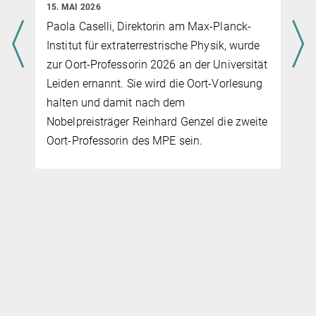
15. MAI 2026
A&A, Vol.
685, A82 (2024)
Paola Caselli, Direktorin am Max-Planck-
Source
DOI
Institut für extraterrestrische Physik, wurde
zur Oort-Professorin 2026 an der Universität
JWST wirft Licht auf die Entwicklung kosmischen
Eiskörner
Leiden ernannt. Sie wird die Oort-Vorlesung
halten und damit nach dem
4. JULI 2024
Mit Hilfe des JWST gelang es einem Team von
Nobelpreisträger Reinhard Genzel die zweite
Wissenschaftlerinnen und Wissenschaftlern, darunter Paola
Oort-Professorin des MPE sein.
Caselli und Michela Giuliano vom MPE, tief in die dichten
Wolkenkerne vorzudringen und bislang verborgene Details des
interstellaren Eises zu enthüllen. Für die Studie, die sich auf die
Region Chamaeleon I konzentriert, verwendete das Team die
NIRCam des JWST, um spektroskopische Linien von Hunderten
von Sternen hinter der Staubwolke zu messen.
mehr