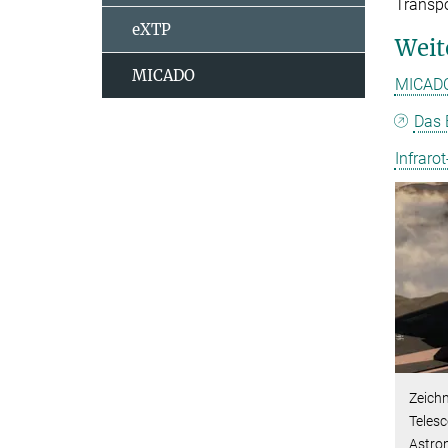
Transpo
eXTP
Weit
MICADO
MICADO
Das 
Infraro
Zeich
Telesc
Astro