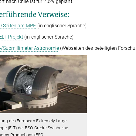
rt nach Chile ist für 2029 geplant.
erführende Verweise:
 Seiten am MPE
(in englischer Sprache)
ELT Projekt
(in englischer Sprache)
t-/Submillimeter Astronomie
(Webseiten des beteiligten Forsc
nung des European Extremely Large
ope (ELT) der ESO. Credit: Swinburne
nomy Productions/ESO.