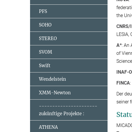
federat
PFS
the Uni
SOHO
CNRS/
LESIA, 
STEREO
A*
: An 
SVOM
of Vien
Science
Swift
INAF-
Wendelstein
FINCA
XMM-Newton
Der deu
seiner 
----------------------
Stat
zukünftige Projekte :
MICADO
ATHENA