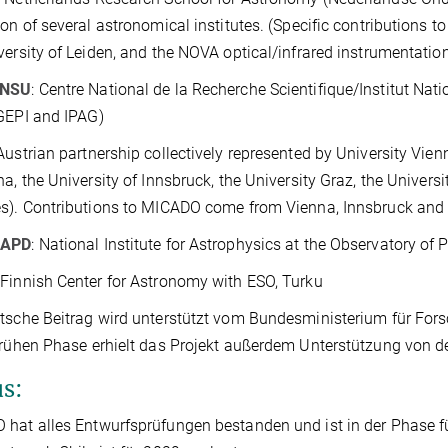
ion of several astronomical institutes. (Specific contributions
versity of Leiden, and the NOVA optical/infrared instrumentat
INSU
: Centre National de la Recherche Scientifique/Institut Nat
GEPI and IPAG)
Austrian partnership collectively represented by University Vie
na, the University of Innsbruck, the University Graz, the Univer
s). Contributions to MICADO come from Vienna, Innsbruck and 
OAPD
: National Institute for Astrophysics at the Observatory of
: Finnish Center for Astronomy with ESO, Turku
tsche Beitrag wird unterstützt vom Bundesministerium für Fo
frühen Phase erhielt das Projekt außerdem Unterstützung von d
us:
 hat alles Entwurfsprü
fungen bestanden und ist in der Phase fü