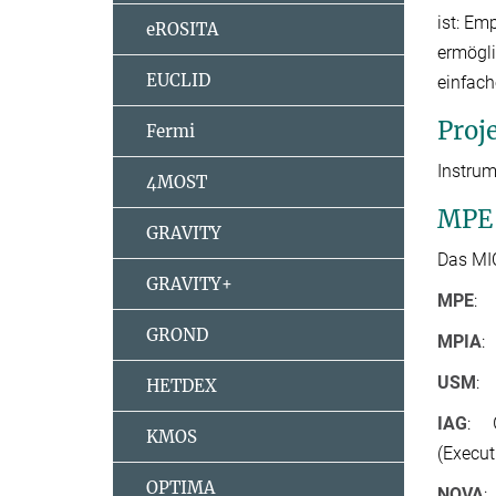
ist: Em
eROSITA
ermögli
EUCLID
einfac
Proj
Fermi
Instru
4MOST
MPE 
GRAVITY
Das MI
GRAVITY+
MPE
: 
GROND
MPIA
:
USM
: 
HETDEX
IAG
: G
KMOS
(Executi
OPTIMA
NOVA
: