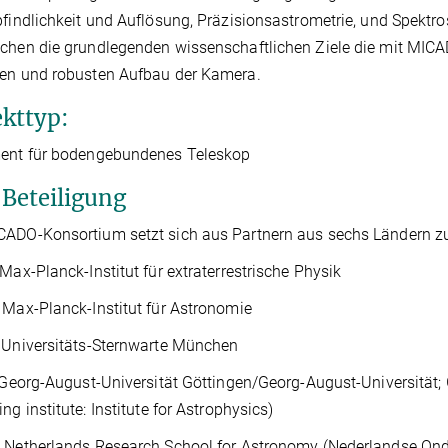
pfindlichkeit und Auflösung, Präzisionsastrometrie, und Spekt
chen die grundlegenden wissenschaftlichen Ziele die mit MICA
hen und robusten Aufbau der Kamera.
ekttyp:
ment für bodengebundenes Teleskop
Beteiligung
CADO-Konsortium setzt sich aus Partnern aus sechs Ländern 
Max-Planck-Institut für extraterrestrische Physik
 Max-Planck-Institut für Astronomie
Universitäts-Sternwarte München
eorg-August-Universität Göttingen/Georg-August-Universität; G
ng institute: Institute for Astrophysics)
 Netherlands Research School for Astronomy (Nederlandse Ond