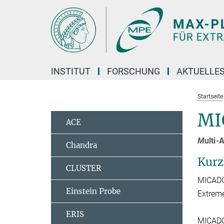
Hauptinhalt
INSTITUT
FORSCHUNG
AKTUELLE
Startseite
MI
ACE
M
ulti
Chandra
Kurz
CLUSTER
MICADO,
Einstein Probe
Extreme
ERIS
MICADOs