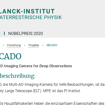
S
NOBELPREIS 2020
Forschung
Projekte
MICADO
CADO
-AO
I
maging
Ca
mera for
D
eep
O
bservations
beschreibung:
 die Multi-AO-Imaging-Kamera für tiefe Beobachtungen, ist das 
ly Large Telescope (ELT). MPE ist das PI Institut.
 Hauptfähigkeiten heben die einzigartigen Eigenschaften des E