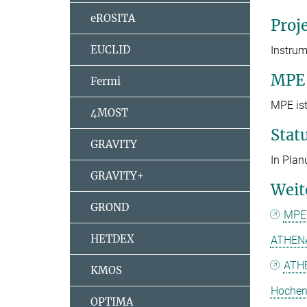
eROSITA
Proj
EUCLID
Instrume
MPE 
Fermi
MPE ist
4MOST
Stat
GRAVITY
In Pla
GRAVITY+
Weit
GROND
MPE 
HETDEX
ATHENA
ATHE
KMOS
Hochen
OPTIMA