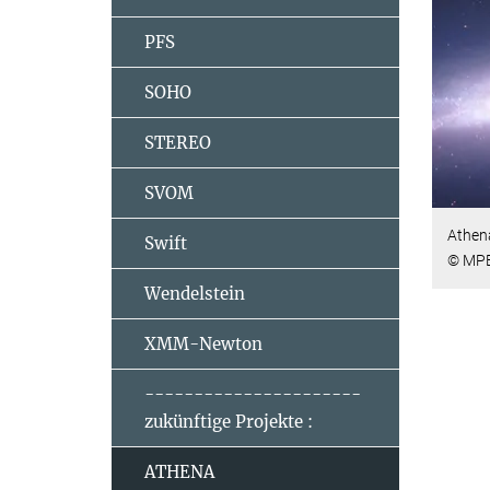
PFS
SOHO
STEREO
SVOM
Athena
Swift
© MPE
Wendelstein
XMM-Newton
----------------------
zukünftige Projekte :
ATHENA