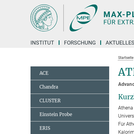
Hauptinhalt
INSTITUT
FORSCHUNG
AKTUELLE
Startseite
AT
ACE
Advanc
Chandra
Kurz
CLUSTER
Athena 
Einstein Probe
Univers
Für Ath
ERIS
Kalorim